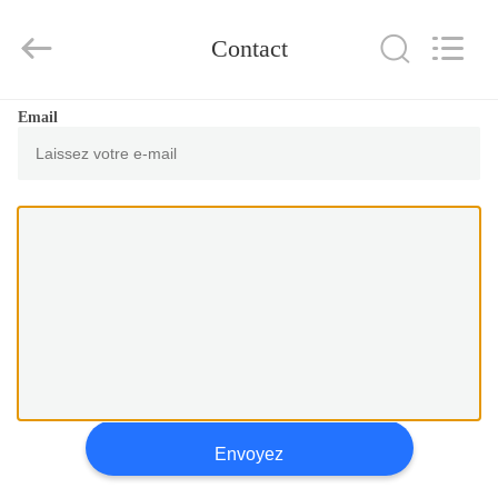
2025
Xinxiang
AAREAL
Contact
Machine
Co.,Ltd.
All
Rights
Reserved.
À
Email
LA
MAISON
PRODUITS
À
PROPOS
DE
NOUS
Envoyez