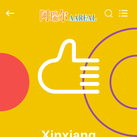
2026
Xinxiang
AAREAL
Machine
Co.,Ltd.
All
Rights
Reserved.
À
LA
MAISON
PRODUITS
À
PROPOS
DE
NOUS
Xinxiang