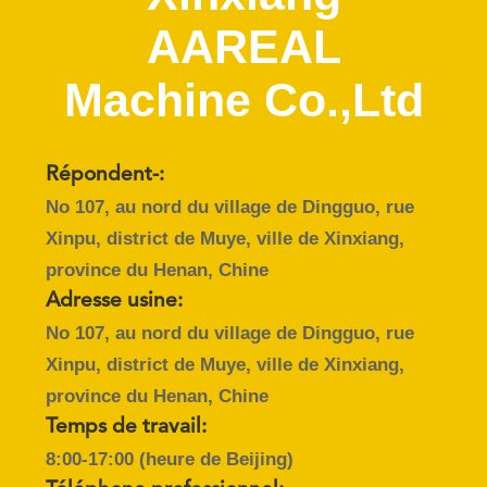
VISITE
AAREAL
DE
L'USINE
Machine Co.,Ltd
CONTRÔLE
Répondent-:
DE
No 107, au nord du village de Dingguo, rue
LA
Xinpu, district de Muye, ville de Xinxiang,
QUALITÉ
province du Henan, Chine
Adresse usine:
NOUS
No 107, au nord du village de Dingguo, rue
CONTACTER
Xinpu, district de Muye, ville de Xinxiang,
province du Henan, Chine
DEMANDEZ
Temps de travail:
8:00-17:00 (heure de Beijing)
UN DEVIS