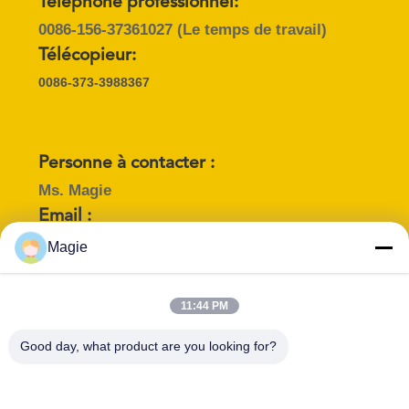
Téléphone professionnel:
0086-156-37361027
(Le temps de travail)
PLAN
Télécopieur:
DU
0086-373-3988367
SITE
PRIVACY
Personne à contacter :
POLICY
Ms. Magie
Email :
sale@aarealmachine.com
Magie
Titre du poste :
Téléphone :
Sales Manager
86-15637361027
11:44 PM
WHATSAPP :
WeChat :
Good day, what product are you looking for?
86-15637361027
aarealjx
Skype :
magiecn