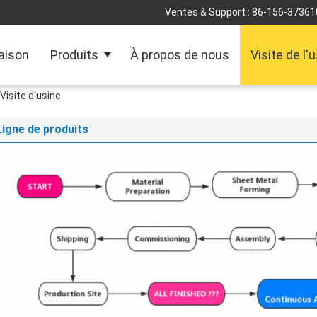
Ventes & Support :
86-156-37361
aison
Produits
À propos de nous
Visite de l'
Visite d'usine
Ligne de produits