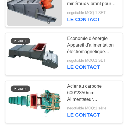
minéraux vibrant pour
l'écran d'alimentation
PLAN
negotiable MOQ:1 SET
LE CONTACT
16
DU
SITE
Convoyeur vibrant
Économie d'énergie
Appareil d'alimentation
PRIVACY
électromagnétique
POLICY
vibratoire de type fermé
negotiable MOQ:1 SET
Faible consommation
LE CONTACT
d'énergie
91
Acier au carbone
Écran de vibration
600*2350mm
Alimentateur
rectangulaire
électromagnétique
negotiable MOQ:1 série
vibrant pour
LE CONTACT
l'alimentation uniforme
des particules et des