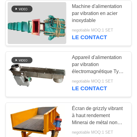
poudres
Machine d'alimentation
par vibration en acier
23
inoxydable
Classificateur d'air à
negotiable MOQ:1 SET
LE CONTACT
écran turbo
Appareil d'alimentation
par vibration
électromagnétique Type
de siège miniature pour
41
negotiable MOQ:1 SET
une alimentation précise
LE CONTACT
Test du tamisage
par agitation
Écran de grizzly vibrant
à haut rendement
Minerai de métal non
ferreux
negotiable MOQ:1 SET