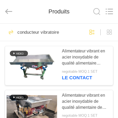
2026
Xinxiang
AAREAL
Produits
Machine
Co.,Ltd.
All
Rights
Reserved.
À
145
conducteur vibratoire
LA
Vibro machine à
MAISON
écran
Alimentateur vibrant en
acier inoxydable de
PRODUITS
qualité alimentaire
portable de petite taille
negotiable MOQ:1 SET
avec nouvelle
À
LE CONTACT
suspension de
102
PROPOS
convoyeur de shaker
Tamis rotatoire
DE
Alimentateur vibrant en
acier inoxydable de
NOUS
d'écran
qualité alimentaire de
petite taille mobile à
negotiable MOQ:1 SET