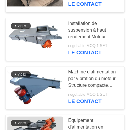
VISITE
fréquence variable avec
LE CONTACT
suspension de
DE
convoyeur pour riz
L'USINE
congelé
Installation de
30
suspension à haut
Écran à haute
rendement Moteur
CONTRÔLE
d'alimentation à
fréquence
negotiable MOQ:1 SET
DE
vibration
LE CONTACT
LA
QUALITÉ
Machine d'alimentation
par vibration du moteur
Structure compacte
NOUS
62
simple Facile à nettoyer
negotiable MOQ:1 SET
CONTACTER
Culbuteur Screening
LE CONTACT
Machine
DEMANDEZ
Équipement
UN DEVIS
d'alimentation en