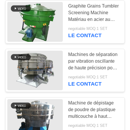
Graphite Grains Tumbler
Screening Machine
23
Matériau en acier au
Classificateur d'air à
carbone à forte
negotiable MOQ:1 SET
production
LE CONTACT
écran turbo
Machines de séparation
par vibration oscillante
de haute précision pour
poudre de couleur
41
negotiable MOQ:1 SET
LE CONTACT
Test du tamisage
par agitation
Machine de dépistage
de poudre de plastique
multicouche à haut
rendement
negotiable MOQ:1 SET