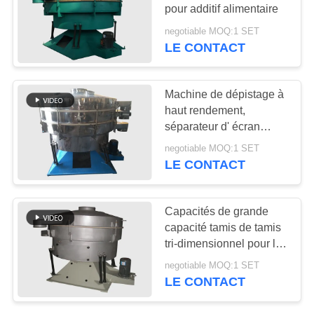
pour additif alimentaire
PLAN
negotiable MOQ:1 SET
LE CONTACT
16
DU
SITE
Convoyeur vibrant
Machine de dépistage à
haut rendement,
PRIVACY
séparateur d' écran
POLICY
vibrant à cristaux d'
negotiable MOQ:1 SET
argent
LE CONTACT
91
Capacités de grande
Écran de vibration
capacité tamis de tamis
tri-dimensionnel pour les
rectangulaire
résines aminées de
negotiable MOQ:1 SET
moulage de plastique
LE CONTACT