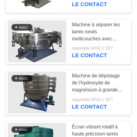
VISITE
LE CONTACT
DE
L'USINE
Machine à séparer les
30
tamis ronds
Écran à haute
multicouches avec
CONTRÔLE
dispositif de levage
fréquence
negotiable MOQ:1 SET
DE
pneumatique
LE CONTACT
LA
QUALITÉ
Machine de dépistage
de l'hydroxyde de
magnésium à grande
NOUS
62
capacité
negotiable MOQ:1 SET
CONTACTER
Culbuteur Screening
LE CONTACT
Machine
DEMANDEZ
Écran vibrant rotatif à
UN DEVIS
haute précision tamis