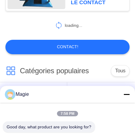
LE CONTACT
48
Séparateur de
loading...
solide-liquide
CONTACT!
Catégories populaires
Tous
22
Écran de trommel
Vibro machine à
Tamis rotatoire
Magie
rotatif
écran
d'écran
7:58 PM
Écran à haute
Culbuteur Screening
fréquence
Machine
Good day, what product are you looking for?