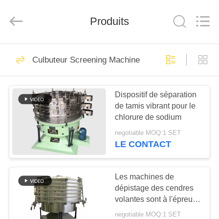
2026
Xinxiang
AAREAL
Produits
Machine
Co.,Ltd.
All
Rights
Reserved.
À
145
Culbuteur Screening Machine
LA
Vibro machine à
MAISON
écran
Dispositif de séparation
de tamis vibrant pour le
PRODUITS
chlorure de sodium
negotiable MOQ:1 SET
À
LE CONTACT
102
PROPOS
Tamis rotatoire
DE
Les machines de
dépistage des cendres
NOUS
d'écran
volantes sont à l'épreuve
de la poussière
negotiable MOQ:1 SET