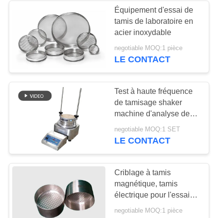
Équipement d'essai de
tamis de laboratoire en
23
acier inoxydable
Classificateur d'air à
negotiable MOQ:1 pièce
LE CONTACT
écran turbo
Test à haute fréquence
de tamisage shaker
machine d'analyse de
tamisage 3000 fois/min
41
negotiable MOQ:1 SET
LE CONTACT
Test du tamisage
par agitation
Criblage à tamis
magnétique, tamis
électrique pour l'essai
de formage, destiné aux
negotiable MOQ:1 pièce
laboratoires