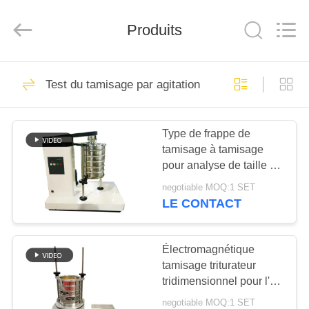
2026
Xinxiang
AAREAL
Produits
Machine
Co.,Ltd.
All
Rights
Reserved.
À
145
Test du tamisage par agitation
LA
Vibro machine à
MAISON
écran
Type de frappe de
tamisage à tamisage
PRODUITS
pour analyse de taille de
particules en laboratoire
negotiable MOQ:1 SET
À
LE CONTACT
102
PROPOS
Tamis rotatoire
DE
Électromagnétique
tamisage triturateur
NOUS
d'écran
tridimensionnel pour l'
inspection de granularité
negotiable MOQ:1 SET