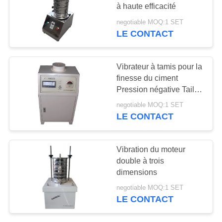
à haute efficacité
PLAN
negotiable MOQ:1 SET
LE CONTACT
16
DU
SITE
Convoyeur vibrant
Vibrateur à tamis pour la
finesse du ciment
PRIVACY
Pression négative Taille
POLICY
des particules du jet d'air
negotiable MOQ:1 SET
LE CONTACT
91
Vibration du moteur
Écran de vibration
double à trois
dimensions
rectangulaire
negotiable MOQ:1 SET
LE CONTACT