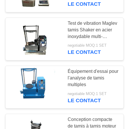
VISITE
de laboratoire
LE CONTACT
DE
L'USINE
Test de vibration Maglev
30
tamis Shaker en acier
Écran à haute
inoxydable multi-
CONTRÔLE
mouvement pour le
fréquence
negotiable MOQ:1 SET
DE
tonique
LE CONTACT
LA
QUALITÉ
Équipement d'essai pour
l'analyse de tamis
multiples
NOUS
62
negotiable MOQ:1 SET
CONTACTER
Culbuteur Screening
LE CONTACT
Machine
DEMANDEZ
Conception compacte
UN DEVIS
de tamis à tamis moteur