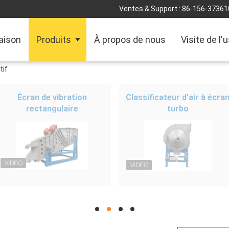
Ventes & Support :
86-156-37361
aison
Produits
À propos de nous
Visite de l'
tif
Écran de vibration
Classificateur d'air à écra
rectangulaire
turbo
hd
hd
hd
hd