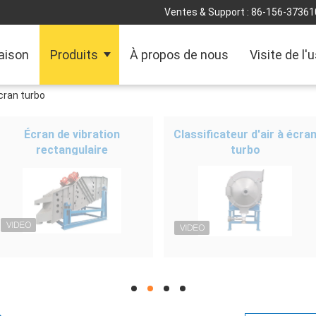
Ventes & Support :
86-156-37361
aison
Produits
À propos de nous
Visite de l'
écran turbo
Écran de vibration
Classificateur d'air à écra
rectangulaire
turbo
hd
hd
hd
hd