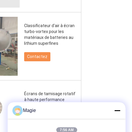
Classificateur d'air à écran
turbo-vortex pour les
matériaux de batteries au
lithium superfines
Contactez
Écrans de tamisage rotatif
à haute performance
machine de tamisage
Magie
vortex souffler à travers le
type
7:56 AM
Contactez