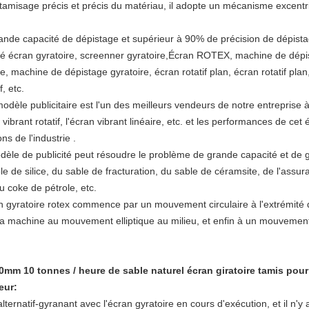
 tamisage précis et précis du matériau, il adopte un mécanisme excentri
rande capacité de dépistage et supérieur à 90% de précision de dépist
é écran gyratoire, screenner gyratoire,
Écran ROTEX, machine de dépi
e, machine de dépistage gyratoire, écran rotatif plan, écran rotatif plan,
, etc.
dèle publicitaire est l'un des meilleurs vendeurs de notre entreprise
ibrant rotatif, l'écran vibrant linéaire, etc. et les performances de cet
s de l'industrie .
èle de publicité peut résoudre le problème de grande capacité et de 
able de silice, du sable de fracturation, du sable de céramsite, de l'ass
u coke de pétrole, etc.
n gyratoire rotex commence par un mouvement circulaire à l'extrémité d
la machine au mouvement elliptique au milieu, et enfin à un mouvement 
mm 10 tonnes / heure de sable naturel écran giratoire tamis pour t
eur:
ernatif-gyranant avec l'écran gyratoire en cours d'exécution, et il n'y 