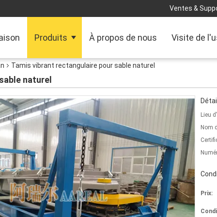
Ventes & Suppo
aison
Produits
À propos de nous
Visite de l'
an
Tamis vibrant rectangulaire pour sable naturel
sable naturel
Détai
Lieu d
Nom d
Certifi
Numér
Condi
Prix:
Condi