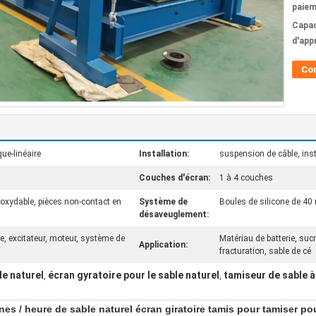
paiem
Capac
d'app
Co
que-linéaire
Installation:
suspension de câble, insta
Couches d'écran:
1 à 4 couches
noxydable, pièces non-contact en
Système de
Boules de silicone de 4
désaveuglement:
se, excitateur, moteur, système de
Matériau de batterie, sucre
Application:
fracturation, sable de cé
le naturel
écran gyratoire pour le sable naturel
tamiseur de sable à
,
,
 / heure de sable naturel écran giratoire tamis pour tamiser pour