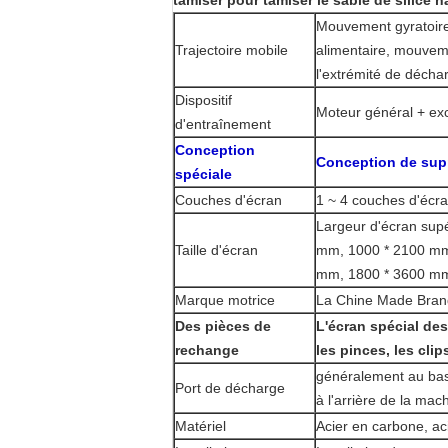
tamiser pour tamiser le sable de silice 
Mouvement gyratoire 
Trajectoire mobile
alimentaire, mouveme
l'extrémité de décha
Dispositif
Moteur général + exc
d'entraînement
Conception
Conception de supp
spéciale
Couches d'écran
1 ~ 4 couches d'écra
Largeur d'écran sup
Taille d'écran
mm, 1000 * 2100 mm
mm, 1800 * 3600 mm
Marque motrice
La Chine Made Brand
Des pièces de
L'écran spécial des œ
rechange
les pinces, les cli
généralement au bas 
Port de décharge
à l'arrière de la mac
Matériel
Acier en carbone, ac