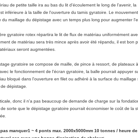
iau de petite taille ira au bas du lit d'écoulement le long de l'avenir, l
st inférieure à la taille de l'ouverture du tamis gyratoire. Le mouvement g
 du maillage du dépistage avec un temps plus long pour augmenter l'ef
ère gyratoire rotex répartira le lit de flux de matériau uniformément ave
lement de matériau sera très mince après avoir été répandu, il est bon p
matériaux seront augmentées.
tage gyratoire se compose de maille, de pince à ressort, de plateaux à 
ec le fonctionnement de l'écran gyratoire, la balle pourrait appuyer sur
iau bloqué dans l'ouverture en filet ou adhéré à la surface du maillage se
é de dépistage.
erticale, donc il n'a pas beaucoup de demande de charge sur la fondatio
e sorte que le dépistage gyratoire pourrait économiser le coût de la str
tée.
z pas manquer
1 ~ 4 ponts max. 2000x5000mm 10 tonnes / heure de s