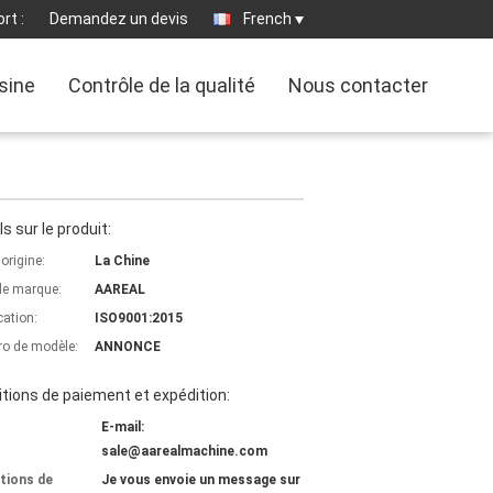
rt :
Demandez un devis
French
usine
Contrôle de la qualité
Nous contacter
ls sur le produit:
'origine:
La Chine
e marque:
AAREAL
cation:
ISO9001:2015
o de modèle:
ANNONCE
tions de paiement et expédition:
E-mail:
sale@aarealmachine.com
tions de
Je vous envoie un message sur