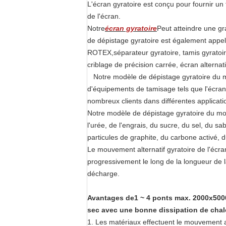
L'écran gyratoire est conçu pour fournir un
de l'écran.
Notre
écran gyratoire
Peut atteindre une g
de dépistage gyratoire est également appel
ROTEX,
séparateur gyratoire, tamis gyratoir
criblage de précision carrée, écran alternatif
Notre modèle de dépistage gyratoire du mo
d'équipements de tamisage tels que l'écran v
nombreux clients dans différentes application
Notre modèle de dépistage gyratoire du mod
l'urée, de l'engrais, du sucre, du sel, du s
particules de graphite, du carbone activé, d
Le mouvement alternatif gyratoire de l'écra
progressivement le long de la longueur de 
décharge.
Avantages de
1 ~ 4 ponts max. 2000x5000
sec avec une bonne dissipation de chal
1. Les matériaux effectuent le mouvement alt