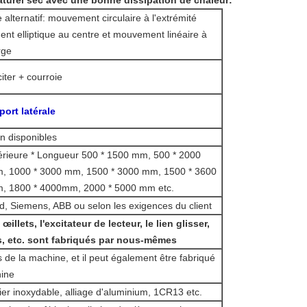
naturel sec avec une bonne dissipation de chaleur
:
alternatif: mouvement circulaire à l'extrémité
nt elliptique au centre et mouvement linéaire à
rge
iter + courroie
ort latérale
n disponibles
érieure * Longueur 500 * 1500 mm, 500 * 2000
, 1000 * 3000 mm, 1500 * 3000 mm, 1500 * 3600
, 1800 * 4000mm, 2000 * 5000 mm etc.
, Siemens, ABB ou selon les exigences du client
illets, l'excitateur de lecteur, le lien glisser,
ps, etc. sont fabriqués par nous-mêmes
de la machine, et il peut également être fabriqué
hine
ier inoxydable, alliage d'aluminium, 1CR13 etc.