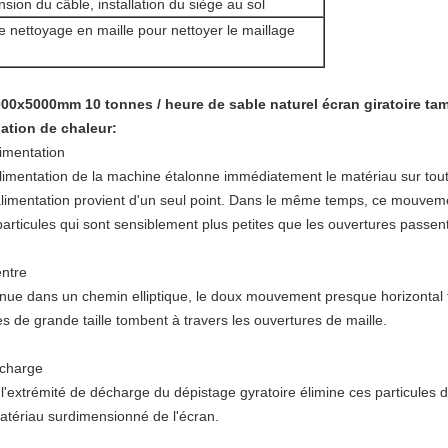
nsion du câble, installation du siège au sol
e nettoyage en maille pour nettoyer le maillage
000x5000mm 10 tonnes / heure de sable naturel écran giratoire tam
pation de chaleur
:
limentation
limentation de la machine étalonne immédiatement le matériau sur toute
'alimentation provient d'un seul point. Dans le même temps, ce mouvement
articules qui sont sensiblement plus petites que les ouvertures passent
entre
ue dans un chemin elliptique, le doux mouvement presque horizontal fai
es de grande taille tombent à travers les ouvertures de maille.
écharge
l'extrémité de décharge du dépistage gyratoire élimine ces particules d
atériau surdimensionné de l'écran.