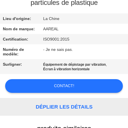
VISITE
particules de plastique
DE
Lieu d'origine:
La Chine
L'USINE
Nom de marque:
AAREAL
CONTRÔLE
Certification:
ISO9001:2015
DE
Numéro de
- Je ne sais pas.
modèle:
LA
Surligner:
,
Équipement de dépistage par vibration
QUALITÉ
Écran à vibration horizontale
NOUS
CONTACT!
CONTACTER
DÉPLIER LES DÉTAILS
DEMANDEZ
UN DEVIS