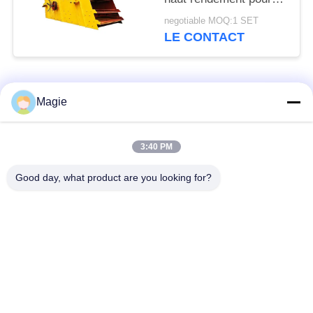
matériaux de
negotiable MOQ:1 SET
construction
LE CONTACT
Catégories populaires
Tous
Magie
Vibro machine à
Tamis rotatoire
3:40 PM
écran
d'écran
Good day, what product are you looking for?
Écran à haute
Culbuteur Screening
fréquence
Machine
Écran de vibration
Convoyeur vibrant
rectangulaire