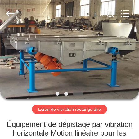
2026
Xinxiang
AAREAL
Machine
Co.,Ltd.
All
Rights
Reserved.
À
LA
MAISON
PRODUITS
À
PROPOS
Écran de vibration rectangulaire
DE
NOUS
Équipement de dépistage par vibration
horizontale Motion linéaire pour les