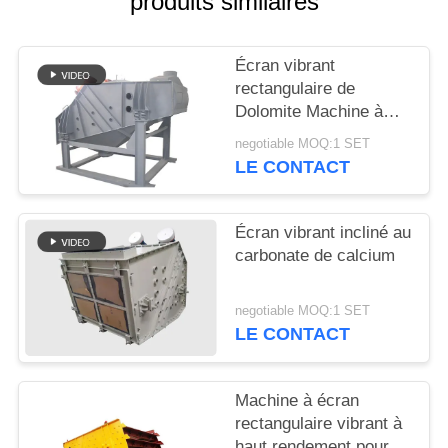
produits similaires
PLAN
Écran vibrant
DU
rectangulaire de
SITE
Dolomite Machine à
écran de probabilité
negotiable MOQ:1 SET
Sieve Mogensen
LE CONTACT
PRIVACY
POLICY
Écran vibrant incliné au
carbonate de calcium
negotiable MOQ:1 SET
LE CONTACT
Machine à écran
rectangulaire vibrant à
haut rendement pour