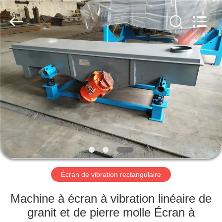
2026
Xinxiang
AAREAL
Machine
Co.,Ltd.
All
Rights
Reserved.
À
LA
MAISON
PRODUITS
À
PROPOS
Écran de vibration rectangulaire
DE
NOUS
Machine à écran à vibration linéaire de
granit et de pierre molle Écran à