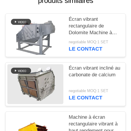
produits similaires
PLAN
Écran vibrant
DU
rectangulaire de
SITE
Dolomite Machine à
écran de probabilité
negotiable MOQ:1 SET
Sieve Mogensen
LE CONTACT
PRIVACY
POLICY
Écran vibrant incliné au
carbonate de calcium
negotiable MOQ:1 SET
LE CONTACT
Machine à écran
rectangulaire vibrant à
haut rendement pour