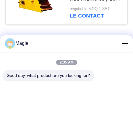
matériaux de
negotiable MOQ:1 SET
construction
LE CONTACT
Catégories populaires
Tous
Magie
Vibro machine à
Tamis rotatoire
2:35 AM
écran
d'écran
Good day, what product are you looking for?
Écran à haute
Culbuteur Screening
fréquence
Machine
Écran de vibration
Convoyeur vibrant
rectangulaire