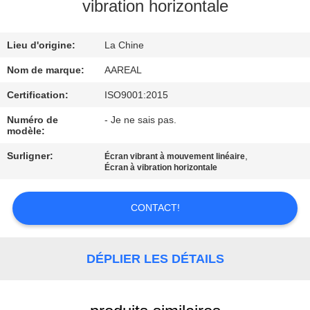
VISITE
vibration horizontale
DE
Lieu d'origine:
La Chine
L'USINE
Nom de marque:
AAREAL
CONTRÔLE
Certification:
ISO9001:2015
DE
Numéro de
- Je ne sais pas.
modèle:
LA
Surligner:
,
Écran vibrant à mouvement linéaire
QUALITÉ
Écran à vibration horizontale
NOUS
CONTACT!
CONTACTER
DÉPLIER LES DÉTAILS
DEMANDEZ
UN DEVIS