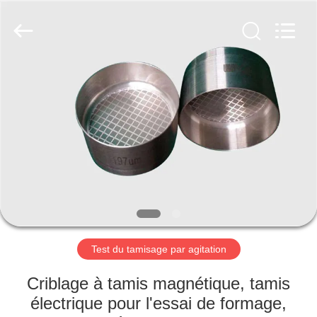
2026
Xinxiang
AAREAL
Machine
Co.,Ltd.
All
Rights
Reserved.
À
LA
MAISON
PRODUITS
À
PROPOS
Test du tamisage par agitation
DE
NOUS
Criblage à tamis magnétique, tamis
électrique pour l'essai de formage,