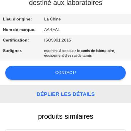
VISITE
destiné aux laboratoires
DE
Lieu d'origine:
La Chine
L'USINE
Nom de marque:
AAREAL
CONTRÔLE
Certification:
ISO9001:2015
DE
Surligner:
,
machine à secouer le tamis de laboratoire
équipement d'essai de tamis
LA
QUALITÉ
CONTACT!
NOUS
DÉPLIER LES DÉTAILS
CONTACTER
DEMANDEZ
produits similaires
UN DEVIS