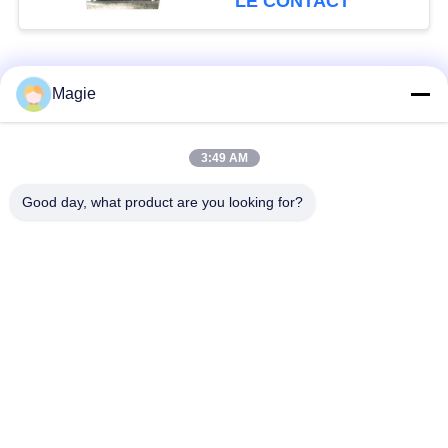
LE CONTACT
Catégories populaires
Tous
Magie
Vibro machine à
Tamis rotatoire
3:49 AM
écran
d'écran
Good day, what product are you looking for?
Écran à haute
Culbuteur Screening
fréquence
Machine
Écran de vibration
Convoyeur vibrant
rectangulaire
Classificateur d'air à
Test du tamisage par
écran turbo
agitation