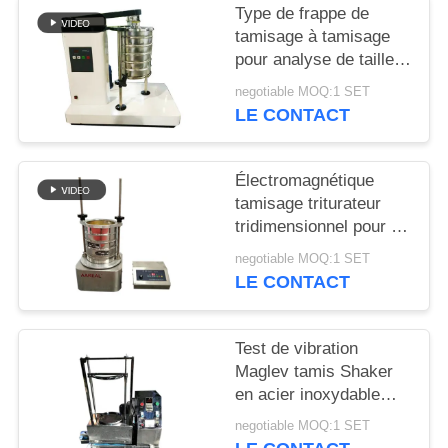
Type de frappe de
tamisage à tamisage
PLAN
pour analyse de taille
DU
de particules en
negotiable MOQ:1 SET
SITE
laboratoire
LE CONTACT
PRIVACY
Électromagnétique
POLICY
tamisage triturateur
tridimensionnel pour l'
inspection de
negotiable MOQ:1 SET
granularité de
LE CONTACT
laboratoire
Test de vibration
Maglev tamis Shaker
en acier inoxydable
multi-mouvement pour
negotiable MOQ:1 SET
le tonique