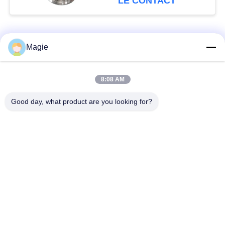
LE CONTACT
Catégories populaires
Tous
Magie
Vibro machine à
Tamis rotatoire
8:08 AM
écran
d'écran
Good day, what product are you looking for?
Écran à haute
Culbuteur Screening
fréquence
Machine
Écran de vibration
Convoyeur vibrant
rectangulaire
Classificateur d'air à
Test du tamisage par
écran turbo
agitation