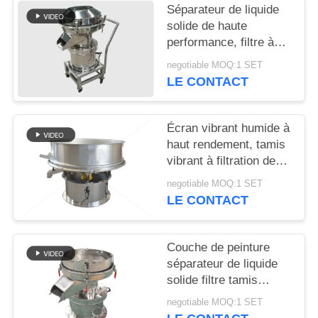
Séparateur de liquide
solide de haute
PLAN
performance, filtre à
DU
vibration 450 portable,
negotiable MOQ:1 SET
SITE
silencieux
LE CONTACT
PRIVACY
Écran vibrant humide à
POLICY
haut rendement, tamis
vibrant à filtration de
lisier en céramique
negotiable MOQ:1 SET
LE CONTACT
Couche de peinture
séparateur de liquide
solide filtre tamis
silencieux
negotiable MOQ:1 SET
tridimensionnel