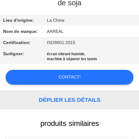
VISITE
de soja
DE
Lieu d'origine:
La Chine
L'USINE
Nom de marque:
AAREAL
CONTRÔLE
Certification:
ISO9001:2015
DE
Surligner:
,
écran vibrant humide
machine à séparer les tamis
LA
QUALITÉ
CONTACT!
NOUS
DÉPLIER LES DÉTAILS
CONTACTER
DEMANDEZ
produits similaires
UN DEVIS