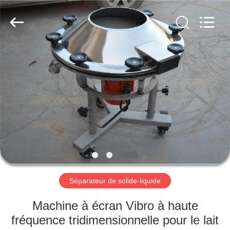
2026
Xinxiang
AAREAL
Machine
Co.,Ltd.
All
Rights
Reserved.
À
LA
MAISON
PRODUITS
À
PROPOS
Séparateur de solide-liquide
DE
NOUS
Machine à écran Vibro à haute
fréquence tridimensionnelle pour le lait