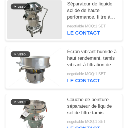
Séparateur de liquide
solide de haute
PLAN
performance, filtre à
DU
vibration 450 portable,
negotiable MOQ:1 SET
SITE
silencieux
LE CONTACT
PRIVACY
Écran vibrant humide à
POLICY
haut rendement, tamis
vibrant à filtration de
lisier en céramique
negotiable MOQ:1 SET
LE CONTACT
Couche de peinture
séparateur de liquide
solide filtre tamis
silencieux
negotiable MOQ:1 SET
tridimensionnel