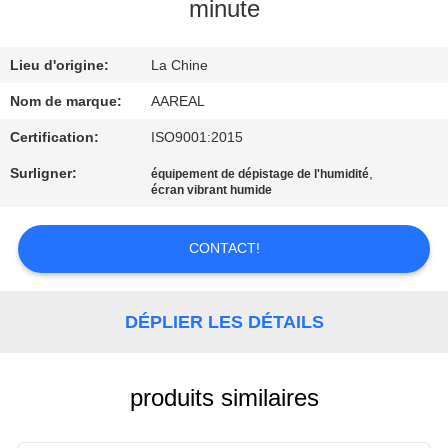
VISITE
minute
DE
Lieu d'origine:
La Chine
L'USINE
Nom de marque:
AAREAL
CONTRÔLE
Certification:
ISO9001:2015
DE
Surligner:
,
équipement de dépistage de l'humidité
écran vibrant humide
LA
QUALITÉ
CONTACT!
NOUS
DÉPLIER LES DÉTAILS
CONTACTER
DEMANDEZ
produits similaires
UN DEVIS