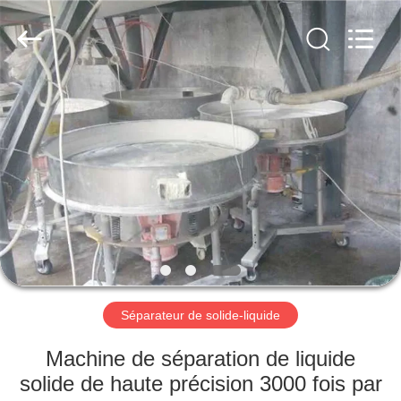
2026
Xinxiang
AAREAL
Machine
Co.,Ltd.
All
Rights
Reserved.
À
LA
MAISON
PRODUITS
À
PROPOS
Séparateur de solide-liquide
DE
NOUS
Machine de séparation de liquide
solide de haute précision 3000 fois par