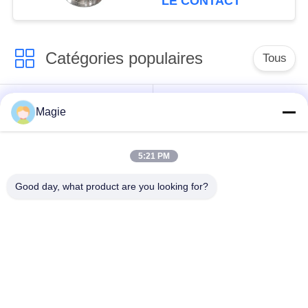
LE CONTACT
Catégories populaires
Tous
Vibro machine à
Tamis rotatoire
Magie
écran
d'écran
5:21 PM
Écran à haute
Culbuteur Screening
fréquence
Machine
Good day, what product are you looking for?
Écran de vibration
Convoyeur vibrant
rectangulaire
Classificateur d'air à
Test du tamisage par
écran turbo
agitation