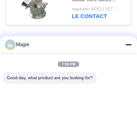
silencieux
negotiable MOQ:1 SET
tridimensionnel
LE CONTACT
Catégories populaires
Tous
Magie
Vibro machine à
Tamis rotatoire
7:38 PM
écran
d'écran
Good day, what product are you looking for?
Écran à haute
Culbuteur Screening
fréquence
Machine
Écran de vibration
Convoyeur vibrant
rectangulaire