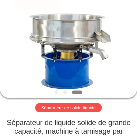
2026
Xinxiang
AAREAL
Machine
Co.,Ltd.
All
Rights
Reserved.
À
LA
MAISON
PRODUITS
À
PROPOS
Séparateur de solide-liquide
DE
NOUS
Séparateur de liquide solide de grande
capacité, machine à tamisage par