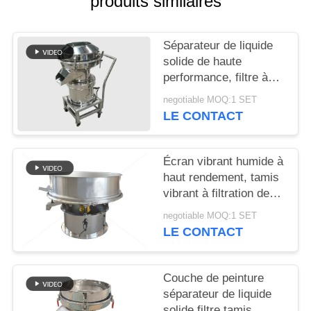
produits similaires
PLAN
Séparateur de liquide
DU
solide de haute
SITE
performance, filtre à
vibration 450 portable,
negotiable MOQ:1 SET
silencieux
LE CONTACT
PRIVACY
POLICY
Écran vibrant humide à
haut rendement, tamis
vibrant à filtration de
lisier en céramique
negotiable MOQ:1 SET
LE CONTACT
Couche de peinture
séparateur de liquide
solide filtre tamis