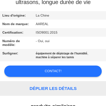
VISITE
ultrasons, longue durée de vie
DE
Lieu d'origine:
La Chine
L'USINE
Nom de marque:
AAREAL
CONTRÔLE
Certification:
ISO9001:2015
DE
Numéro de
- Oui, oui
modèle:
LA
Surligner:
,
équipement de dépistage de l'humidité
QUALITÉ
machine à séparer les tamis
NOUS
CONTACT!
CONTACTER
DÉPLIER LES DÉTAILS
DEMANDEZ
UN DEVIS