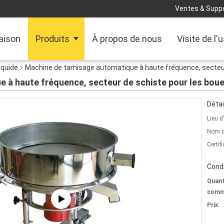
Ventes & Suppo
aison
Produits
À propos de nous
Visite de l'
iquide
Machine de tamisage automatique à haute fréquence, secteu
 à haute fréquence, secteur de schiste pour les bou
Détai
Lieu d
Nom d
Certifi
Condi
Quant
comm
Prix: