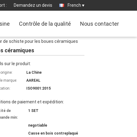
rt :
Demandez un devis
French
usine
Contrôle de la qualité
Nous contacter
r de schiste pour les boues céramiques
es céramiques
ls sur le produit:
'origine:
La Chine
e marque:
AAREAL
cation:
ISO9001:2015
tions de paiement et expédition:
ité de
1 SET
ande min:
negotiable
Casse en bois contreplaqué