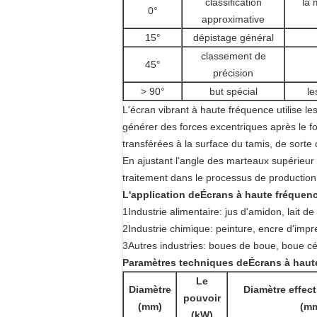
classification
la 
0°
approximative
15°
dépistage général
classement de
45°
précision
> 90°
but spécial
le
L'écran vibrant à haute fréquence utilise le
générer des forces excentriques après le fo
transférées à la surface du tamis, de sorte
En ajustant l'angle des marteaux supérieur et
traitement dans le processus de production
L'application de
Écrans à haute fréquenc
1Industrie alimentaire: jus d'amidon, lait de 
2Industrie chimique: peinture, encre d'impr
3Autres industries: boues de boue, boue cé
Paramètres techniques de
Écrans à haut
Le
Diamètre
Diamètre effecti
pouvoir
(mm)
(m
(kW)