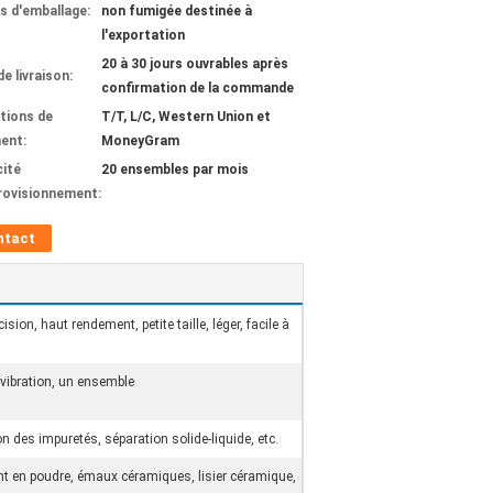
ls d'emballage:
non fumigée destinée à
l'exportation
20 à 30 jours ouvrables après
de livraison:
confirmation de la commande
tions de
T/T, L/C, Western Union et
ent:
MoneyGram
ité
20 ensembles par mois
rovisionnement:
ntact
ision, haut rendement, petite taille, léger, facile à
vibration, un ensemble
on des impuretés, séparation solide-liquide, etc.
t en poudre, émaux céramiques, lisier céramique,