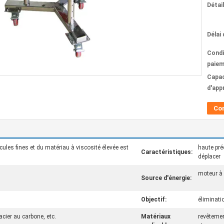
Détai
Délai 
Condi
paiem
Capac
d'app
Co
icules fines et du matériau à viscosité élevée est
haute préc
Caractéristiques:
déplacer
moteur à 
Source d'énergie:
l
Objectif:
éliminati
acier au carbone, etc.
Matériaux
revêtemen