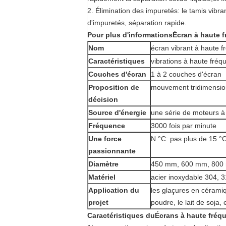
2.
Élimination des impuretés: le tamis vibra
d'impuretés, séparation rapide.
Pour plus d'informations
Écran à haute f
Nom
écran vibrant à haute f
Caractéristiques
vibrations à haute fréq
Couches d'écran
1 à 2 couches d'écran
Proposition de
mouvement tridimensio
décision
Source d'énergie
une série de moteurs à 
Fréquence
3000 fois par minute
Une force
N °C: pas plus de 15 °
passionnante
Diamètre
450 mm, 600 mm, 800 m
Matériel
acier inoxydable 304, 3
Application du
les glaçures en cérami
projet
poudre, le lait de soja, 
Caractéristiques du
Écrans à haute fréq