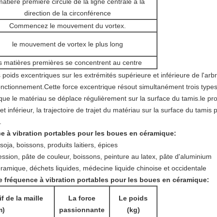
matière première circule de la ligne centrale à la
direction de la circonférence
Commencez le mouvement du vortex.
le mouvement de vortex le plus long
s matières premières se concentrent au centre
s poids excentriques sur les extrémités supérieure et inférieure de l'arb
nctionnement.Cette force excentrique résout simultanément trois types d
 que le matériau se déplace régulièrement sur la surface du tamis.le p
 inférieur, la trajectoire de trajet du matériau sur la surface du tamis pe
.
e à vibration portables pour les boues en céramique
:
soja, boissons, produits laitiers, épices
ession, pâte de couleur, boissons, peinture au latex, pâte d'aluminium
ramique, déchets liquides, médecine liquide chinoise et occidentale
e fréquence à vibration portables pour les boues en céramique
:
f de la maille
La force
Le poids
m)
passionnante
(kg)