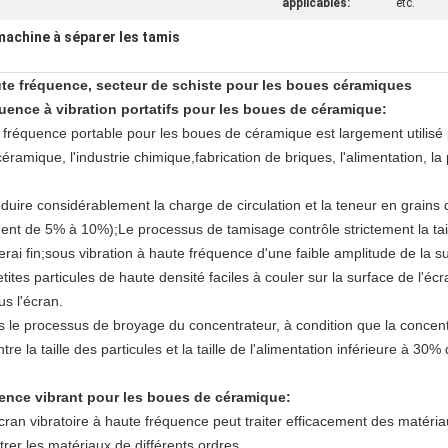
applicables:
etc.
machine à séparer les tamis
e fréquence, secteur de schiste pour les boues céramiques
uence à vibration portatifs pour les boues de céramique:
fréquence portable pour les boues de céramique est largement utilisé pou
ramique, l'industrie chimique,fabrication de briques, l'alimentation, la
éduire considérablement la charge de circulation et la teneur en grains q
nt de 5% à 10%);Le processus de tamisage contrôle strictement la taill
nerai fin;sous vibration à haute fréquence d'une faible amplitude de la su
petites particules de haute densité faciles à couler sur la surface de l'éc
s l'écran.
 le processus de broyage du concentrateur, à condition que la concentra
ntre la taille des particules et la taille de l'alimentation inférieure à 30%
quence vibrant pour les boues de céramique:
cran vibratoire à haute fréquence peut traiter efficacement des matériau
ltrer les matériaux de différents ordres.