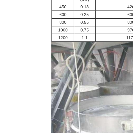
450
0.18
42
600
0.25
60
800
0.55
80
1000
0.75
97
1200
1.1
11