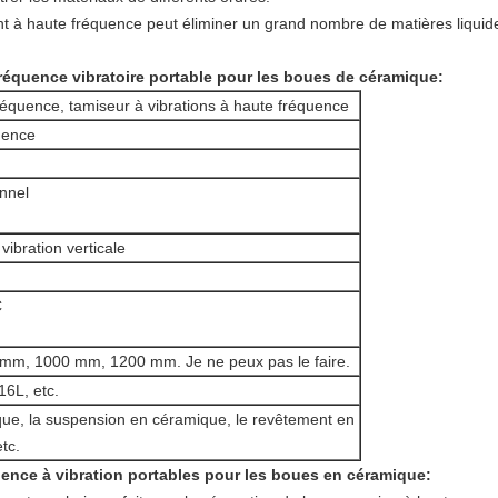
nt à haute fréquence peut éliminer un grand nombre de matières liquides 
réquence vibratoire portable pour les boues de céramique
:
réquence, tamiseur à vibrations à haute fréquence
uence
nnel
vibration verticale
C
m, 1000 mm, 1200 mm. Je ne peux pas le faire.
16L, etc.
que, la suspension en céramique, le revêtement en
etc.
uence à vibration portables pour les boues en céramique
: