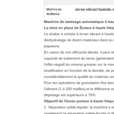
écran vibrant humide
Mettre en
,
évidence:
Machine de tamisage automatique à haut
La mise en place de
Écrans à haute fréq
Le shaker à schiste à écran vibrant à haute 
déshydratage de divers matériaux dans la cé
papeterie.
En raison de son efficacité élevée, il peut r
capacité de traitement du tamis (généraleme
l'effet négatif du minerai grossier sur le mi
stratification en fonction de la densité, de 
considérablement la qualité du matériau sou
Pour les opérations de granulation fine dans
l'aliment (1 à 200 mailles),et la différence e
dépistage est supérieure à 70%.
Objectif de l'écran porteur à haute fré
1. Séparation solide-liquide: la machine à é
rapidement la séparation solide-liquide,et fi