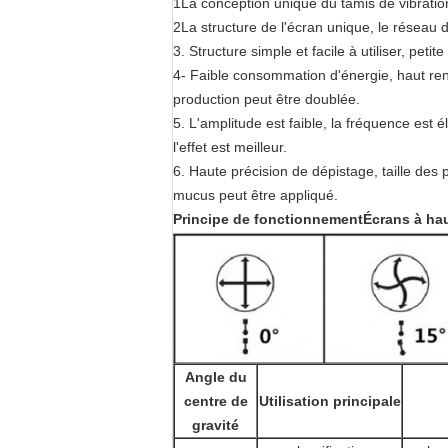
1La conception unique du tamis de vibration
2La structure de l'écran unique, le réseau 
3. Structure simple et facile à utiliser, peti
4- Faible consommation d'énergie, haut ren
production peut être doublée.
5. L'amplitude est faible, la fréquence est é
l'effet est meilleur.
6. Haute précision de dépistage, taille des 
mucus peut être appliqué.
Principe de fonctionnement
Écrans à hau
Angle du
centre de
Utilisation principale
gravité