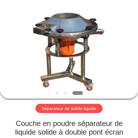
2026
Xinxiang
AAREAL
Machine
Co.,Ltd.
All
Rights
Reserved.
À
LA
MAISON
PRODUITS
À
PROPOS
Séparateur de solide-liquide
DE
NOUS
Couche en poudre séparateur de
liquide solide à double pont écran