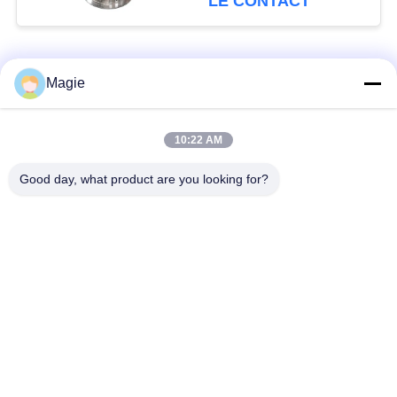
LE CONTACT
Catégories populaires
Tous
Magie
Vibro machine à
Tamis rotatoire
10:22 AM
écran
d'écran
Good day, what product are you looking for?
Écran à haute
Culbuteur Screening
fréquence
Machine
Écran de vibration
Convoyeur vibrant
rectangulaire
Classificateur d'air à
Test du tamisage par
écran turbo
agitation