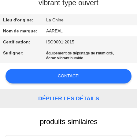
VISITE
vibrant type ouvert
DE
Lieu d'origine:
La Chine
L'USINE
Nom de marque:
AAREAL
CONTRÔLE
Certification:
ISO9001:2015
DE
Surligner:
,
équipement de dépistage de l'humidité
écran vibrant humide
LA
QUALITÉ
CONTACT!
NOUS
DÉPLIER LES DÉTAILS
CONTACTER
DEMANDEZ
produits similaires
UN DEVIS