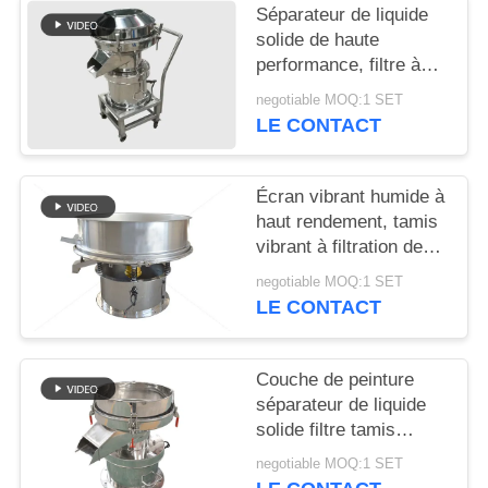
Séparateur de liquide
solide de haute
PLAN
performance, filtre à
DU
vibration 450 portable,
negotiable MOQ:1 SET
SITE
silencieux
LE CONTACT
PRIVACY
Écran vibrant humide à
POLICY
haut rendement, tamis
vibrant à filtration de
lisier en céramique
negotiable MOQ:1 SET
LE CONTACT
Couche de peinture
séparateur de liquide
solide filtre tamis
silencieux
negotiable MOQ:1 SET
tridimensionnel