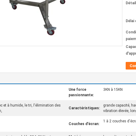
Détai
Délai 
Condi
paiem
Capac
d'app
Co
Une force
3KN à 15KN
passionnante:
c et à humide, le tri, l'élimination des
grande capacité, hau
Caractéristiques:
n,
vibration élevée, lo
1 à 2 couches d'écr
Couches d'écran: