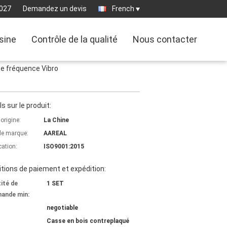
027
Demandez un devis
French
usine
Contrôle de la qualité
Nous contacter
ute fréquence Vibro
ls sur le produit:
'origine:
La Chine
e marque:
AAREAL
cation:
ISO9001:2015
tions de paiement et expédition:
ité de
1 SET
ande min:
negotiable
Casse en bois contreplaqué