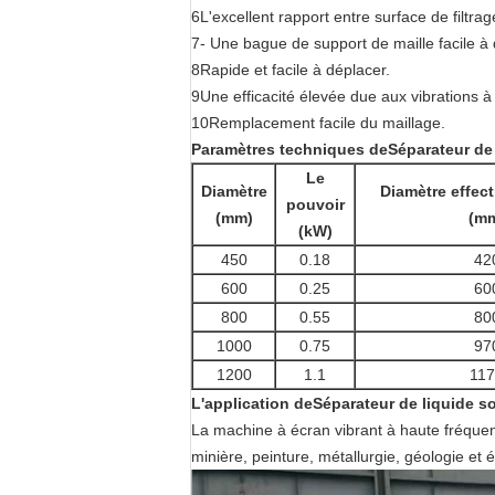
6L'excellent rapport entre surface de filtr
7- Une bague de support de maille facile à
8Rapide et facile à déplacer.
9Une efficacité élevée due aux vibrations 
10Remplacement facile du maillage.
Paramètres techniques de
Séparateur de
Le
Diamètre
Diamètre effecti
pouvoir
(mm)
(m
(kW)
450
0.18
42
600
0.25
60
800
0.55
80
1000
0.75
97
1200
1.1
11
L'application de
Séparateur de liquide s
La machine à écran vibrant à haute fréquen
minière, peinture, métallurgie, géologie et é