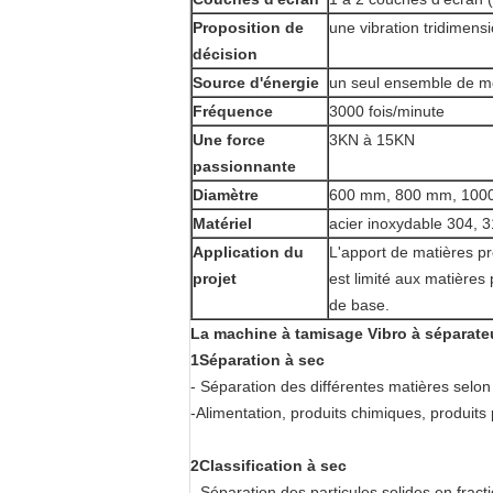
Proposition de
une vibration tridimens
décision
Source d'énergie
un seul ensemble de mot
Fréquence
3000 fois/minute
Une force
3KN à 15KN
passionnante
Diamètre
600 mm, 800 mm, 1000 
Matériel
acier inoxydable 304, 3
Application du
L'apport de matières pr
projet
est limité aux matières 
de base.
La machine à tamisage Vibro à séparateu
1Séparation à sec
- Séparation des différentes matières selon
-Alimentation, produits chimiques, produit
2Classification à sec
- Séparation des particules solides en fracti