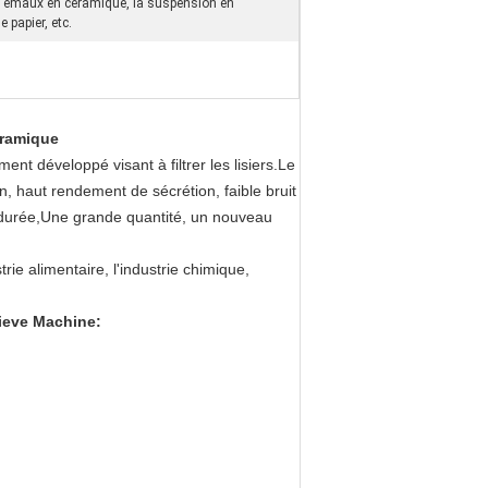
s émaux en céramique, la suspension en
 papier, etc.
éramique
nt développé visant à filtrer les lisiers.Le
on, haut rendement de sécrétion, faible bruit
gue durée,Une grande quantité, un nouveau
rie alimentaire, l'industrie chimique,
Sieve Machine
: