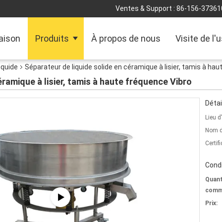
Ventes & Support :
86-156-37361
aison
Produits
À propos de nous
Visite de l'
iquide
Séparateur de liquide solide en céramique à lisier, tamis à ha
éramique à lisier, tamis à haute fréquence Vibro
Détai
Lieu d
Nom d
Certifi
Condi
Quant
comm
Prix: