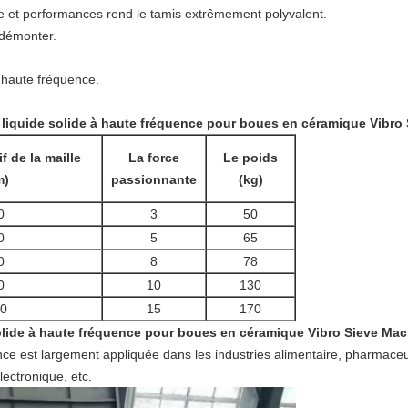
age et performances rend le tamis extrêmement polyvalent.
 démonter.
à haute fréquence.
 liquide solide à haute fréquence pour boues en céramique Vibro
f de la maille
La force
Le poids
m)
passionnante
(kg)
0
3
50
0
5
65
0
8
78
0
10
130
70
15
170
olide à haute fréquence pour boues en céramique Vibro Sieve Ma
ce est largement appliquée dans les industries alimentaire, pharmaceu
lectronique, etc.