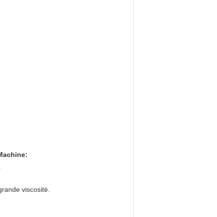
 Machine
:
.
grande viscosité.