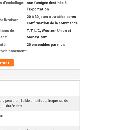
ls d'emballage:
non fumigée destinée à
l'exportation
20 à 30 jours ouvrables après
de livraison:
confirmation de la commande
tions de
T/T, L/C, Western Union et
ent:
MoneyGram
ité
20 ensembles par mois
rovisionnement:
ntact
te précision, faible amplitude, fréquence de
ngue durée de v
an