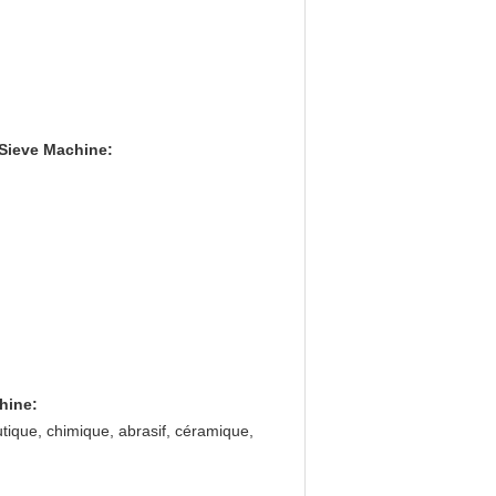
 Sieve Machine
:
chine
:
tique, chimique, abrasif, céramique,