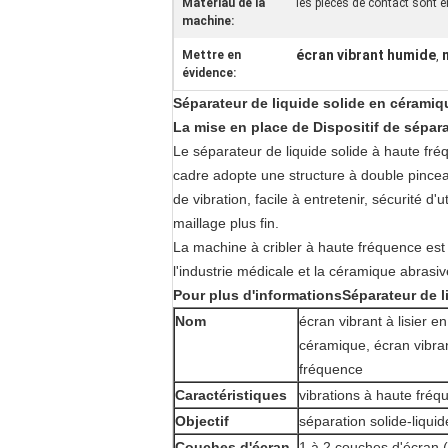
Matériau de la
les pièces de contact sont e
machine:
écran vibrant humide
Mettre en
,
évidence:
Séparateur de liquide solide en céramiqu
La mise en place de
Dispositif de sépar
Le séparateur de liquide solide à haute fré
cadre adopte une structure à double pinceau 
de vibration, facile à entretenir, sécurité 
maillage plus fin.
La machine à cribler à haute fréquence est la
l'industrie médicale et la céramique abrasiv
Pour plus d'informations
Séparateur de 
Nom
écran vibrant à lisier 
céramique, écran vibran
fréquence
Caractéristiques
vibrations à haute fréq
Objectif
séparation solide-liquid
Couches d'écran
1 à 2 couches d'écran (