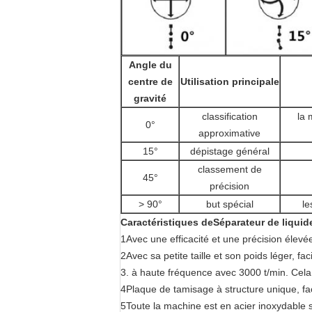
Angle du
centre de
Utilisation principale
gravité
classification
la 
0°
approximative
15°
dépistage général
classement de
45°
précision
> 90°
but spécial
le
Caractéristiques
de
Séparateur de liqui
1Avec une efficacité et une précision élevée
2Avec sa petite taille et son poids léger, fa
3. à haute fréquence avec 3000 t/min. Cela 
4Plaque de tamisage à structure unique, faci
5Toute la machine est en acier inoxydable s