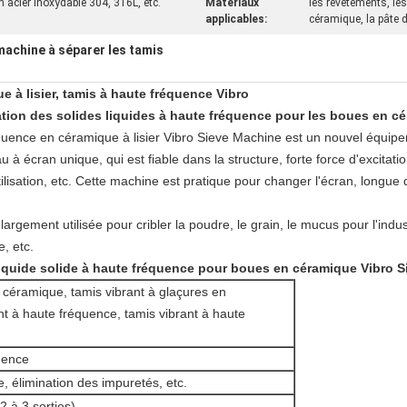
n acier inoxydable 304, 316L, etc.
Matériaux
les revêtements, le
applicables:
céramique, la pâte de
machine à séparer les tamis
e à lisier, tamis à haute fréquence Vibro
ation des solides liquides à haute fréquence pour les boues en c
quence en céramique à lisier Vibro Sieve Machine est un nouvel équipeme
à écran unique, qui est fiable dans la structure, forte force d'excitati
d'utilisation, etc. Cette machine est pratique pour changer l'écran, lon
rgement utilisée pour cribler la poudre, le grain, le mucus pour l'indust
e, etc.
liquide solide à haute fréquence pour boues en céramique Vibro 
en céramique, tamis vibrant à glaçures en
t à haute fréquence, tamis vibrant à haute
uence
e, élimination des impuretés, etc.
2 à 3 sorties)