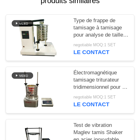
produits similaires
PLAN
Type de frappe de
DU
tamisage à tamisage
SITE
pour analyse de taille
de particules en
negotiable MOQ:1 SET
laboratoire
LE CONTACT
PRIVACY
POLICY
Électromagnétique
tamisage triturateur
tridimensionnel pour l'
inspection de
negotiable MOQ:1 SET
granularité de
LE CONTACT
laboratoire
Test de vibration
Maglev tamis Shaker
en acier inoxydable