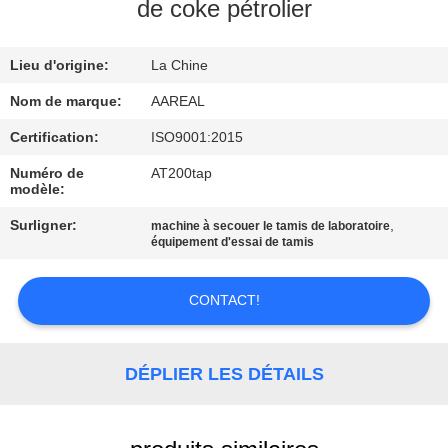
VISITE
de coke pétrolier
DE
Lieu d'origine:
La Chine
L'USINE
Nom de marque:
AAREAL
CONTRÔLE
Certification:
ISO9001:2015
DE
Numéro de
AT200tap
modèle:
LA
Surligner:
,
machine à secouer le tamis de laboratoire
QUALITÉ
équipement d'essai de tamis
NOUS
CONTACT!
CONTACTER
DÉPLIER LES DÉTAILS
DEMANDEZ
UN DEVIS