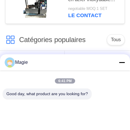
multi-mouvement pour
negotiable MOQ:1 SET
le tonique
LE CONTACT
Catégories populaires
Tous
Vibro machine à
Tamis rotatoire
Magie
écran
d'écran
6:41 PM
Écran à haute
Culbuteur Screening
fréquence
Machine
Good day, what product are you looking for?
Écran de vibration
Convoyeur vibrant
rectangulaire