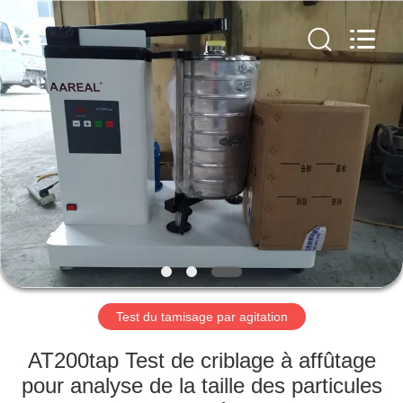
2026
Xinxiang
AAREAL
Machine
Co.,Ltd.
All
Rights
Reserved.
À
LA
MAISON
PRODUITS
À
PROPOS
Test du tamisage par agitation
DE
NOUS
AT200tap Test de criblage à affûtage
pour analyse de la taille des particules