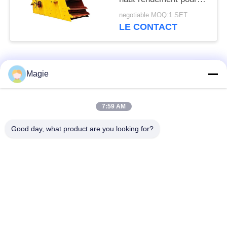
matériaux de
negotiable MOQ:1 SET
construction
LE CONTACT
Catégories populaires
Tous
Magie
Vibro machine à
Tamis rotatoire
7:59 AM
écran
d'écran
Good day, what product are you looking for?
Écran à haute
Culbuteur Screening
fréquence
Machine
Écran de vibration
Convoyeur vibrant
rectangulaire