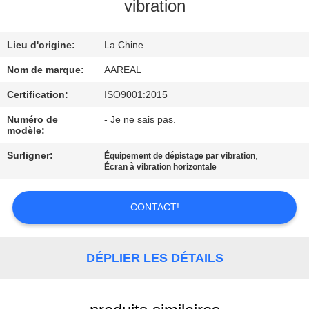
VISITE
vibration
DE
Lieu d'origine:
La Chine
L'USINE
Nom de marque:
AAREAL
CONTRÔLE
Certification:
ISO9001:2015
DE
Numéro de
- Je ne sais pas.
modèle:
LA
Surligner:
,
Équipement de dépistage par vibration
QUALITÉ
Écran à vibration horizontale
NOUS
CONTACT!
CONTACTER
DÉPLIER LES DÉTAILS
DEMANDEZ
UN DEVIS