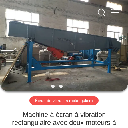
2026
Xinxiang
AAREAL
Machine
Co.,Ltd.
All
Rights
Reserved.
À
LA
MAISON
PRODUITS
À
PROPOS
Écran de vibration rectangulaire
DE
NOUS
Machine à écran à vibration
rectangulaire avec deux moteurs à