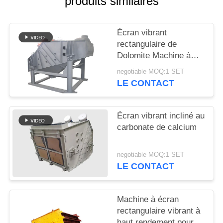
produits similaires
PLAN
Écran vibrant
DU
rectangulaire de
SITE
Dolomite Machine à
écran de probabilité
negotiable MOQ:1 SET
Sieve Mogensen
LE CONTACT
PRIVACY
POLICY
Écran vibrant incliné au
carbonate de calcium
negotiable MOQ:1 SET
LE CONTACT
Machine à écran
rectangulaire vibrant à
haut rendement pour