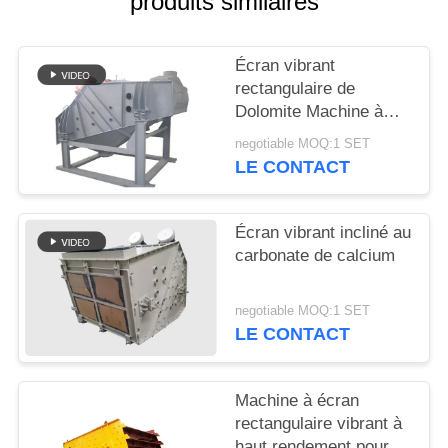
produits similaires
PLAN
Écran vibrant
DU
rectangulaire de
SITE
Dolomite Machine à
écran de probabilité
negotiable MOQ:1 SET
Sieve Mogensen
LE CONTACT
PRIVACY
POLICY
Écran vibrant incliné au
carbonate de calcium
negotiable MOQ:1 SET
LE CONTACT
Machine à écran
rectangulaire vibrant à
haut rendement pour