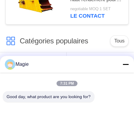
matériaux de
negotiable MOQ:1 SET
construction
LE CONTACT
Catégories populaires
Tous
Vibro machine à
Tamis rotatoire
Magie
écran
d'écran
7:31 PM
Écran à haute
Culbuteur Screening
fréquence
Machine
Good day, what product are you looking for?
Écran de vibration
Convoyeur vibrant
rectangulaire