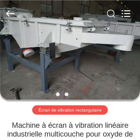
2026
Xinxiang
AAREAL
Machine
Co.,Ltd.
All
Rights
Reserved.
À
LA
MAISON
PRODUITS
À
PROPOS
Écran de vibration rectangulaire
DE
NOUS
Machine à écran à vibration linéaire
industrielle multicouche pour oxyde de