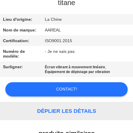
VISITE
titane
DE
Lieu d'origine:
La Chine
L'USINE
Nom de marque:
AAREAL
CONTRÔLE
Certification:
ISO9001:2015
DE
Numéro de
- Je ne sais pas.
modèle:
LA
Surligner:
,
Écran vibrant à mouvement linéaire
QUALITÉ
Équipement de dépistage par vibration
NOUS
CONTACT!
CONTACTER
DÉPLIER LES DÉTAILS
DEMANDEZ
UN DEVIS