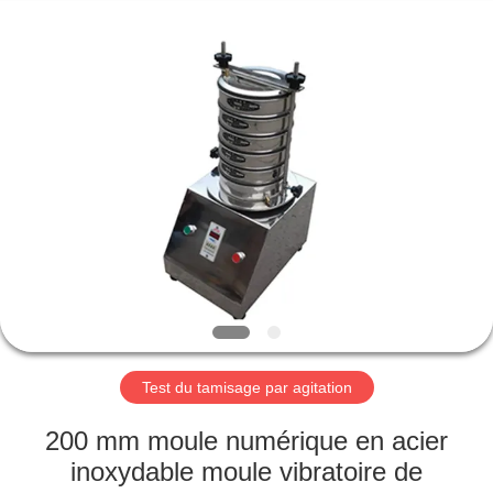
2026
Xinxiang
AAREAL
Machine
Co.,Ltd.
All
Rights
Reserved.
À
LA
MAISON
PRODUITS
À
PROPOS
Test du tamisage par agitation
DE
NOUS
200 mm moule numérique en acier
inoxydable moule vibratoire de