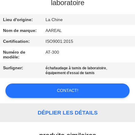
VISITE
laboratoire
DE
Lieu d'origine:
La Chine
L'USINE
Nom de marque:
AAREAL
CONTRÔLE
Certification:
ISO9001:2015
DE
Numéro de
AT-300
modèle:
LA
Surligner:
,
échafaudage à tamis de laboratoire
QUALITÉ
équipement d'essai de tamis
NOUS
CONTACT!
CONTACTER
DÉPLIER LES DÉTAILS
DEMANDEZ
UN DEVIS