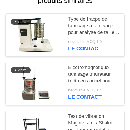
produits similaires
PLAN
Type de frappe de
DU
tamisage à tamisage
SITE
pour analyse de taille
de particules en
negotiable MOQ:1 SET
laboratoire
LE CONTACT
PRIVACY
POLICY
Électromagnétique
tamisage triturateur
tridimensionnel pour l'
inspection de
negotiable MOQ:1 SET
granularité de
LE CONTACT
laboratoire
Test de vibration
Maglev tamis Shaker
en acier inoxydable