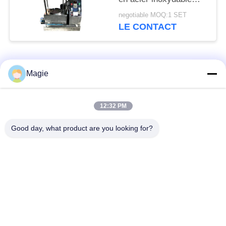
multi-mouvement pour
negotiable MOQ:1 SET
le tonique
LE CONTACT
Catégories populaires
Tous
Magie
Vibro machine à
Tamis rotatoire
12:32 PM
écran
d'écran
Good day, what product are you looking for?
Écran à haute
Culbuteur Screening
fréquence
Machine
Écran de vibration
Convoyeur vibrant
rectangulaire