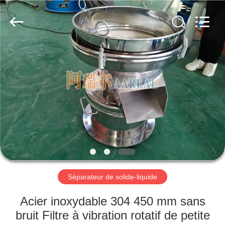
2026
Xinxiang
AAREAL
Machine
Co.,Ltd.
All
Rights
Reserved.
À
LA
MAISON
PRODUITS
À
PROPOS
Séparateur de solide-liquide
DE
NOUS
Acier inoxydable 304 450 mm sans
bruit Filtre à vibration rotatif de petite