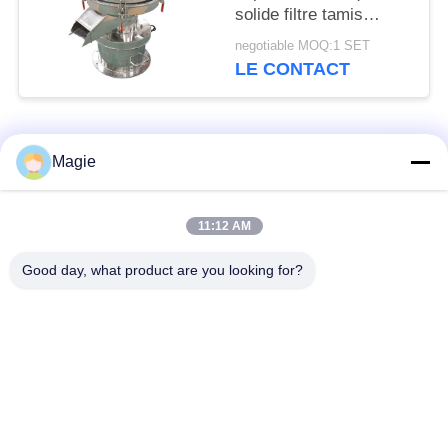
solide filtre tamis
silencieux
negotiable MOQ:1 SET
tridimensionnel
LE CONTACT
Catégories populaires
Tous
Magie
Vibro machine à
Tamis rotatoire
11:12 AM
écran
d'écran
Good day, what product are you looking for?
Écran à haute
Culbuteur Screening
fréquence
Machine
Écran de vibration
Convoyeur vibrant
rectangulaire