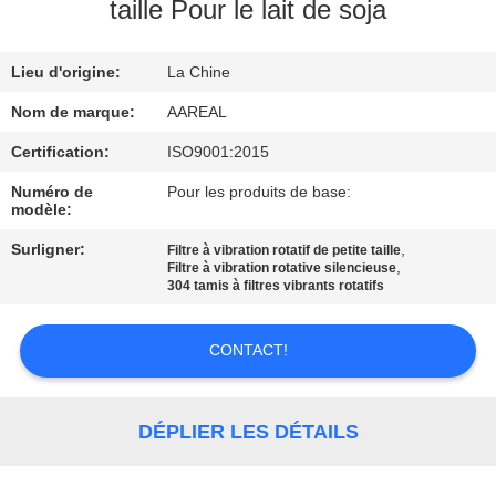
VISITE
taille Pour le lait de soja
DE
Lieu d'origine:
La Chine
L'USINE
Nom de marque:
AAREAL
CONTRÔLE
Certification:
ISO9001:2015
DE
Numéro de
Pour les produits de base:
modèle:
LA
Surligner:
,
Filtre à vibration rotatif de petite taille
QUALITÉ
,
Filtre à vibration rotative silencieuse
304 tamis à filtres vibrants rotatifs
NOUS
CONTACT!
CONTACTER
DÉPLIER LES DÉTAILS
DEMANDEZ
UN DEVIS