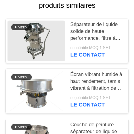
produits similaires
PLAN
DU
Séparateur de liquide
solide de haute
SITE
performance, filtre à
vibration 450 portable,
negotiable MOQ:1 SET
PRIVACY
silencieux
LE CONTACT
POLICY
Écran vibrant humide à
haut rendement, tamis
vibrant à filtration de
lisier en céramique
negotiable MOQ:1 SET
LE CONTACT
Couche de peinture
séparateur de liquide