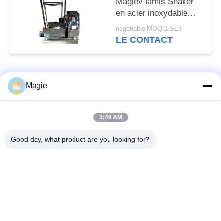
Maglev tamis Shaker
en acier inoxydable
multi-mouvement pour
negotiable MOQ:1 SET
le tonique
LE CONTACT
Catégories populaires
Tous
Magie
Vibro machine à
Tamis rotatoire
3:49 AM
écran
d'écran
Good day, what product are you looking for?
Écran à haute
Culbuteur Screening
fréquence
Machine
Écran de vibration
Convoyeur vibrant
rectangulaire