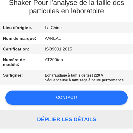
VISITE
Shaker Pour l'analyse de la taille des
particules en laboratoire
DE
L'USINE
Lieu d'origine:
La Chine
Nom de marque:
AAREAL
CONTRÔLE
DE
Certification:
ISO9001:2015
LA
Numéro de
AT200tap
modèle:
QUALITÉ
Surligner:
,
Échafaudage à tamis de test 220 V
Séquenceuse à tamisage à haute performance
NOUS
CONTACTER
CONTACT!
DEMANDEZ
DÉPLIER LES DÉTAILS
UN DEVIS