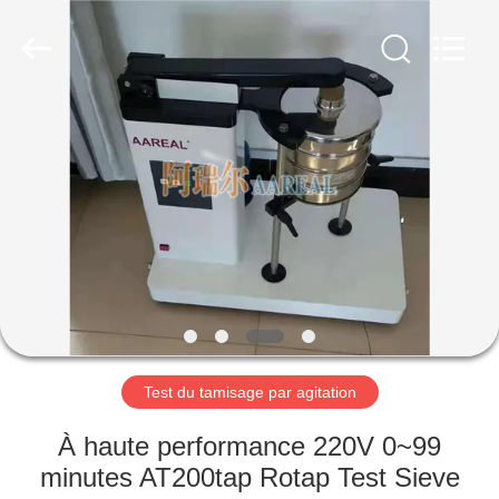
2026
Xinxiang
AAREAL
Machine
Co.,Ltd.
All
Rights
Reserved.
À
LA
MAISON
PRODUITS
À
PROPOS
Test du tamisage par agitation
DE
NOUS
À haute performance 220V 0~99
minutes AT200tap Rotap Test Sieve