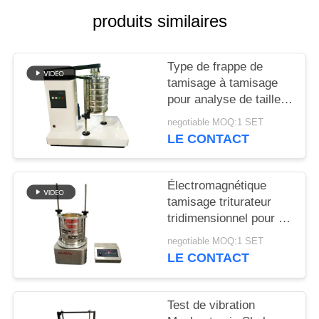
produits similaires
PLAN
DU
Type de frappe de
SITE
tamisage à tamisage
pour analyse de taille
de particules en
PRIVACY
negotiable MOQ:1 SET
laboratoire
LE CONTACT
POLICY
Électromagnétique
tamisage triturateur
tridimensionnel pour l'
inspection de
negotiable MOQ:1 SET
granularité de
LE CONTACT
laboratoire
Test de vibration