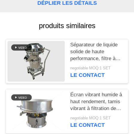
DÉPLIER LES DÉTAILS
PLAN
DU
produits similaires
SITE
Séparateur de liquide
PRIVACY
solide de haute
performance, filtre à
POLICY
vibration 450 portable,
negotiable MOQ:1 SET
silencieux
LE CONTACT
Écran vibrant humide à
haut rendement, tamis
vibrant à filtration de
lisier en céramique
negotiable MOQ:1 SET
LE CONTACT