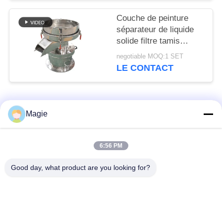
Couche de peinture
séparateur de liquide
solide filtre tamis
silencieux
negotiable MOQ:1 SET
tridimensionnel
LE CONTACT
Catégories populaires
Tous
Magie
Vibro machine à
Tamis rotatoire
6:56 PM
écran
d'écran
Good day, what product are you looking for?
Écran à haute
Culbuteur Screening
fréquence
Machine