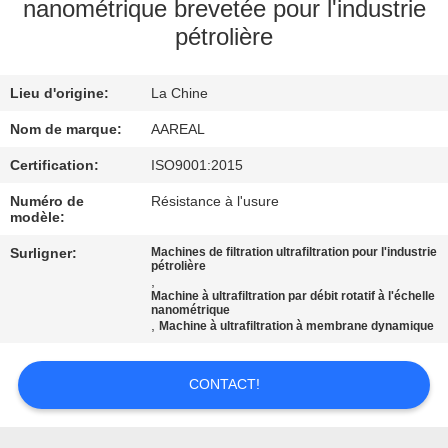
VISITE
nanométrique brevetée pour l'industrie
pétrolière
DE
L'USINE
Lieu d'origine:
La Chine
Nom de marque:
AAREAL
CONTRÔLE
DE
Certification:
ISO9001:2015
LA
Numéro de
Résistance à l'usure
modèle:
QUALITÉ
Surligner:
Machines de filtration ultrafiltration pour l'industrie
pétrolière
,
NOUS
Machine à ultrafiltration par débit rotatif à l'échelle
nanométrique
,
CONTACTER
Machine à ultrafiltration à membrane dynamique
CONTACT!
DEMANDEZ
UN DEVIS