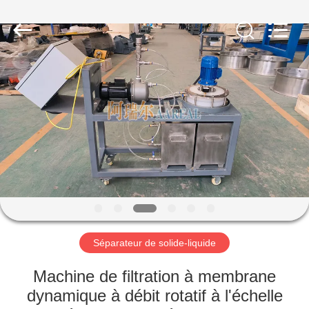
2026
Xinxiang
AAREAL
Machine
Co.,Ltd.
All
Rights
Reserved.
À
LA
MAISON
PRODUITS
À
PROPOS
Séparateur de solide-liquide
DE
NOUS
Machine de filtration à membrane
dynamique à débit rotatif à l'échelle