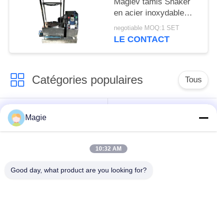
Maglev tamis Shaker
en acier inoxydable
multi-mouvement pour
negotiable MOQ:1 SET
le tonique
LE CONTACT
Catégories populaires
Tous
Vibro machine à
Tamis rotatoire
Magie
écran
d'écran
10:32 AM
Écran à haute
Culbuteur Screening
fréquence
Machine
Good day, what product are you looking for?
Écran de vibration
Convoyeur vibrant
rectangulaire