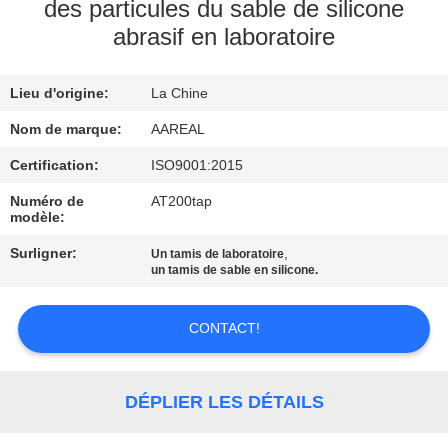
VISITE
des particules du sable de silicone
abrasif en laboratoire
DE
L'USINE
Lieu d'origine:
La Chine
Nom de marque:
AAREAL
CONTRÔLE
DE
Certification:
ISO9001:2015
LA
Numéro de
AT200tap
modèle:
QUALITÉ
Surligner:
,
Un tamis de laboratoire
un tamis de sable en silicone.
NOUS
CONTACTER
CONTACT!
DEMANDEZ
DÉPLIER LES DÉTAILS
UN DEVIS