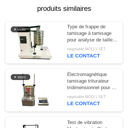
produits similaires
PLAN
DU
Type de frappe de
SITE
tamisage à tamisage
pour analyse de taille
de particules en
PRIVACY
negotiable MOQ:1 SET
laboratoire
LE CONTACT
POLICY
Électromagnétique
tamisage triturateur
tridimensionnel pour l'
inspection de
negotiable MOQ:1 SET
granularité de
LE CONTACT
laboratoire
Test de vibration