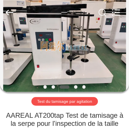
2026
Xinxiang
AAREAL
Machine
Co.,Ltd.
All
Rights
Reserved.
À
LA
MAISON
PRODUITS
À
PROPOS
Test du tamisage par agitation
DE
NOUS
AAREAL AT200tap Test de tamisage à
la serpe pour l'inspection de la taille