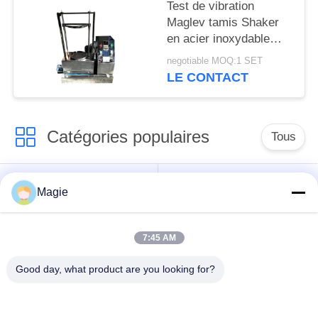
Test de vibration
Maglev tamis Shaker
en acier inoxydable
multi-mouvement pour
negotiable MOQ:1 SET
le tonique
LE CONTACT
Catégories populaires
Tous
Vibro machine à
Tamis rotatoire
Magie
écran
d'écran
7:45 AM
Écran à haute
Culbuteur Screening
fréquence
Machine
Good day, what product are you looking for?
Écran de vibration
Convoyeur vibrant