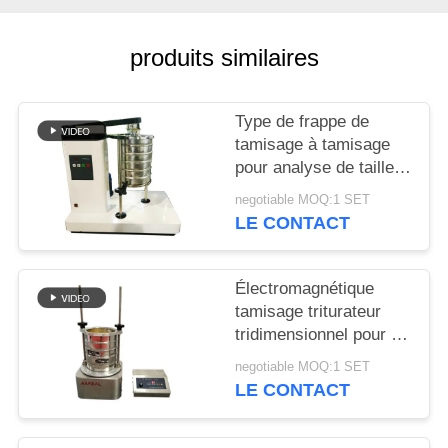
PLAN
produits similaires
DU
SITE
Type de frappe de
tamisage à tamisage
pour analyse de taille
PRIVACY
de particules en
POLICY
negotiable MOQ:1 SET
laboratoire
LE CONTACT
Électromagnétique
tamisage triturateur
tridimensionnel pour l'
inspection de
negotiable MOQ:1 SET
granularité de
LE CONTACT
laboratoire