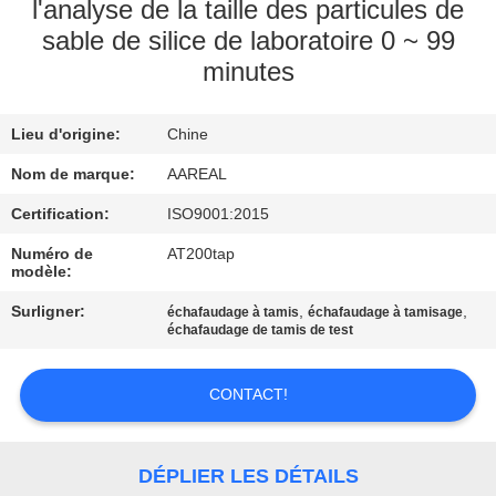
VISITE
l'analyse de la taille des particules de
sable de silice de laboratoire 0 ~ 99
DE
minutes
L'USINE
Lieu d'origine:
Chine
CONTRÔLE
Nom de marque:
AAREAL
DE
Certification:
ISO9001:2015
LA
Numéro de
AT200tap
QUALITÉ
modèle:
Surligner:
,
,
échafaudage à tamis
échafaudage à tamisage
NOUS
échafaudage de tamis de test
CONTACTER
CONTACT!
DEMANDEZ
UN DEVIS
DÉPLIER LES DÉTAILS