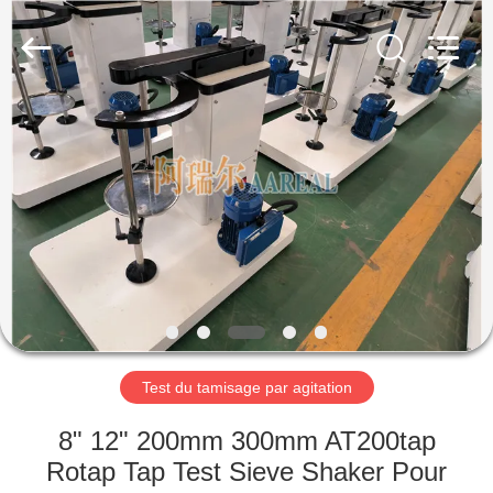
2026
Xinxiang
AAREAL
Machine
Co.,Ltd.
All
Rights
Reserved.
À
LA
MAISON
PRODUITS
À
PROPOS
Test du tamisage par agitation
DE
NOUS
8" 12" 200mm 300mm AT200tap
Rotap Tap Test Sieve Shaker Pour