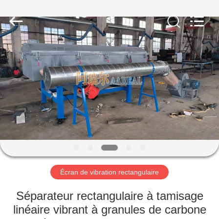
2026
Xinxiang
AAREAL
Machine
Co.,Ltd.
All
Rights
Reserved.
À
LA
MAISON
PRODUITS
À
PROPOS
Écran de vibration rectangulaire
DE
NOUS
Séparateur rectangulaire à tamisage
linéaire vibrant à granules de carbone