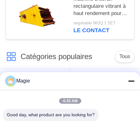
rectangulaire vibrant à
haut rendement pour
matériaux de
negotiable MOQ:1 SET
construction
LE CONTACT
Catégories populaires
Tous
Vibro machine à
Tamis rotatoire
Magie
écran
d'écran
4:35 AM
Écran à haute
Culbuteur Screening
fréquence
Machine
Good day, what product are you looking for?
Écran de vibration
Convoyeur vibrant
rectangulaire