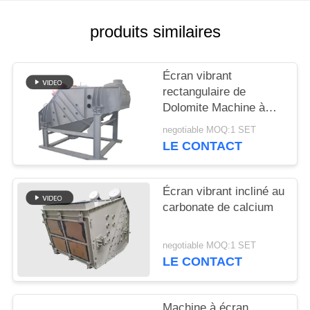
PLAN
produits similaires
DU
SITE
Écran vibrant
rectangulaire de
Dolomite Machine à
PRIVACY
écran de probabilité
negotiable MOQ:1 SET
POLICY
Sieve Mogensen
LE CONTACT
Écran vibrant incliné au
carbonate de calcium
negotiable MOQ:1 SET
LE CONTACT
Machine à écran