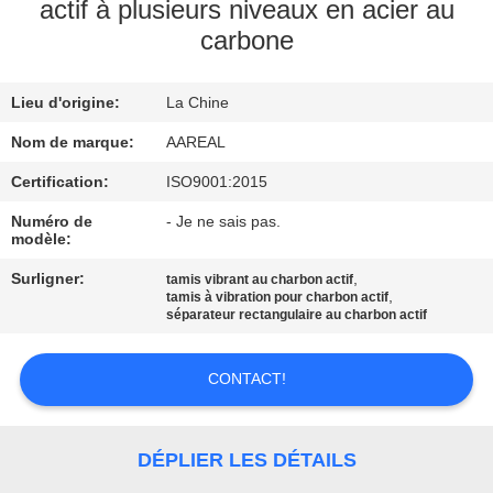
VISITE
actif à plusieurs niveaux en acier au
carbone
DE
L'USINE
Lieu d'origine:
La Chine
Nom de marque:
AAREAL
CONTRÔLE
DE
Certification:
ISO9001:2015
LA
Numéro de
- Je ne sais pas.
modèle:
QUALITÉ
Surligner:
,
tamis vibrant au charbon actif
,
tamis à vibration pour charbon actif
séparateur rectangulaire au charbon actif
NOUS
CONTACTER
CONTACT!
DEMANDEZ
DÉPLIER LES DÉTAILS
UN DEVIS