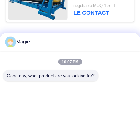
pour la poudre
negotiable MOQ:1 SET
métallique de silicium
LE CONTACT
Catégories populaires
Tous
Magie
Vibro machine à
Tamis rotatoire
10:07 PM
écran
d'écran
Good day, what product are you looking for?
Écran à haute
Culbuteur Screening
fréquence
Machine
Écran de vibration
Convoyeur vibrant
rectangulaire
Classificateur d'air à
Test du tamisage par