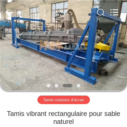
2026
Xinxiang
AAREAL
Machine
Co.,Ltd.
All
Rights
Reserved.
À
LA
MAISON
PRODUITS
À
PROPOS
Tamis rotatoire d'écran
DE
NOUS
Tamis vibrant rectangulaire pour sable
naturel