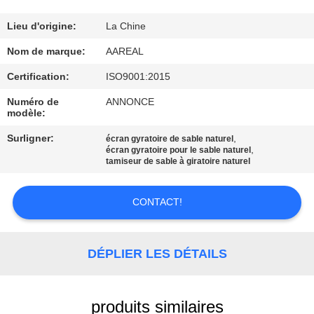
VISITE
DE
Lieu d'origine:
La Chine
L'USINE
Nom de marque:
AAREAL
Certification:
ISO9001:2015
CONTRÔLE
Numéro de
ANNONCE
modèle:
DE
Surligner:
,
LA
écran gyratoire de sable naturel
,
écran gyratoire pour le sable naturel
QUALITÉ
tamiseur de sable à giratoire naturel
CONTACT!
NOUS
CONTACTER
DÉPLIER LES DÉTAILS
DEMANDEZ
UN DEVIS
produits similaires