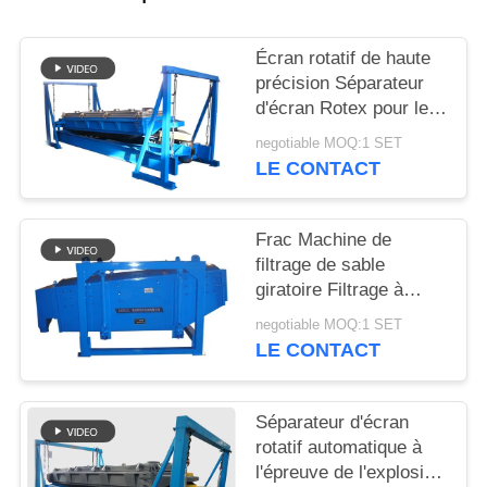
PLAN
Écran rotatif de haute
DU
précision Séparateur
d'écran Rotex pour le
SITE
dépistage du sable de
negotiable MOQ:1 SET
silice
LE CONTACT
PRIVACY
POLICY
Frac Machine de
filtrage de sable
giratoire Filtrage à
grande capacité de
negotiable MOQ:1 SET
filtrage
LE CONTACT
Séparateur d'écran
rotatif automatique à
l'épreuve de l'explosion