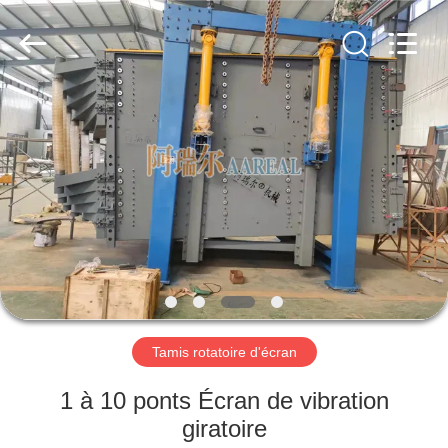
2026
Xinxiang
AAREAL
Machine
Co.,Ltd.
All
Rights
Reserved.
À
LA
MAISON
PRODUITS
À
PROPOS
Tamis rotatoire d'écran
DE
NOUS
1 à 10 ponts Écran de vibration
giratoire