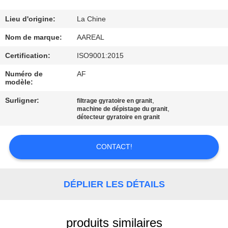
VISITE
DE
Lieu d'origine:
La Chine
L'USINE
Nom de marque:
AAREAL
Certification:
ISO9001:2015
CONTRÔLE
Numéro de
AF
modèle:
DE
Surligner:
,
LA
filtrage gyratoire en granit
,
machine de dépistage du granit
QUALITÉ
détecteur gyratoire en granit
CONTACT!
NOUS
CONTACTER
DÉPLIER LES DÉTAILS
DEMANDEZ
UN DEVIS
produits similaires