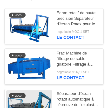
PLAN
Écran rotatif de haute
DU
précision Séparateur
d'écran Rotex pour le
SITE
dépistage du sable de
negotiable MOQ:1 SET
silice
LE CONTACT
PRIVACY
POLICY
Frac Machine de
filtrage de sable
giratoire Filtrage à
grande capacité de
negotiable MOQ:1 SET
filtrage
LE CONTACT
Séparateur d'écran
rotatif automatique à
l'épreuve de l'explosion