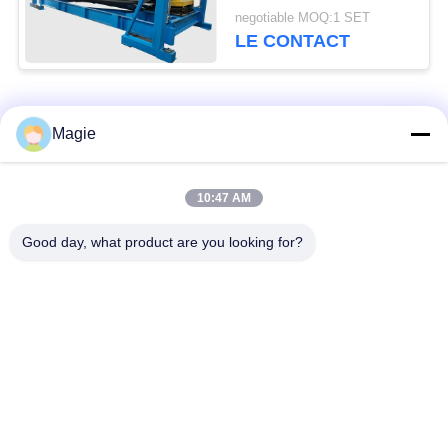
pour la poudre
negotiable MOQ:1 SET
métallique de silicium
LE CONTACT
Catégories populaires
Tous
Magie
Vibro machine à
Tamis rotatoire
10:47 AM
écran
d'écran
Good day, what product are you looking for?
Écran à haute
Culbuteur Screening
fréquence
Machine
Écran de vibration
Convoyeur vibrant
rectangulaire
Classificateur d'air à
Test du tamisage par