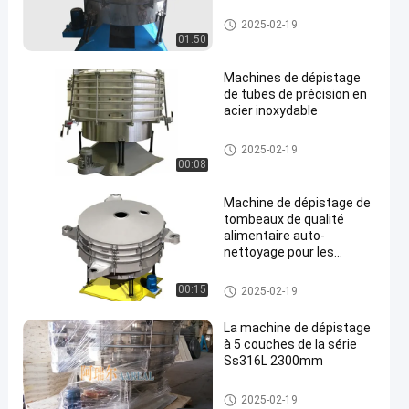
Culbuteur Screening Machine
2025-02-19
01:50
Machines de dépistage
de tubes de précision en
acier inoxydable
Culbuteur Screening Machine
2025-02-19
00:08
Machine de dépistage de
tombeaux de qualité
alimentaire auto-
nettoyage pour les
levures de boulangerie
instantanée
Culbuteur Screening Machine
00:15
2025-02-19
La machine de dépistage
à 5 couches de la série
Ss316L 2300mm
Culbuteur Screening Machine
2025-02-19