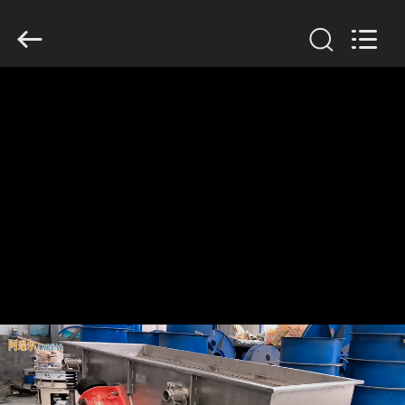
2026
Xinxiang
AAREAL
Machine
Co.,Ltd.
All
Rights
Reserved.
À
LA
MAISON
PRODUITS
À
PROPOS
DE
NOUS