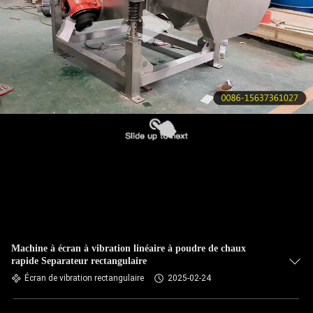
VISITE
DE
L'USINE
CONTRÔLE
DE
LA
QUALITÉ
NOUS
CONTACTER
Machine à écran à vibration linéaire à poudre de chaux
rapide Separateur rectangulaire
DEMANDEZ
Écran de vibration rectangulaire
2025-02-24
UN DEVIS