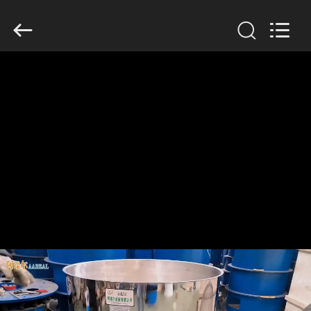
2026
Xinxiang
AAREAL
Machine
Co.,Ltd.
All
Rights
Reserved.
À
LA
MAISON
PRODUITS
À
PROPOS
DE
NOUS