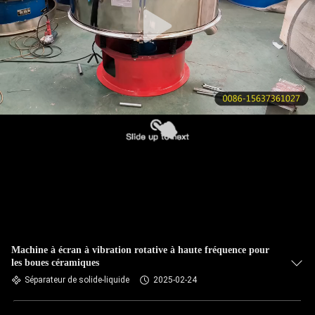
VISITE
DE
L'USINE
CONTRÔLE
DE
LA
QUALITÉ
NOUS
CONTACTER
Machine à écran à vibration rotative à haute fréquence pour
les boues céramiques
DEMANDEZ
Séparateur de solide-liquide
2025-02-24
UN DEVIS