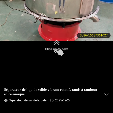
VISITE
DE
L'USINE
CONTRÔLE
DE
SOUMETTRE
LA
QUALITÉ
NOUS
CONTACTER
Séparateur de liquide solide vibrant rotatif, tamis à tambour
en céramique
DEMANDEZ
Séparateur de solide-liquide
2025-02-24
UN DEVIS