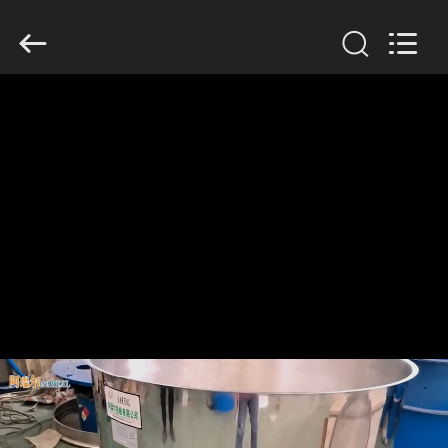
2026
Xinxiang
AAREAL
Machine
Co.,Ltd.
All
Rights
Reserved.
À
LA
MAISON
PRODUITS
Laisser un message
À
Nous vous rappellerons bientôt!
PROPOS
DE
NOUS