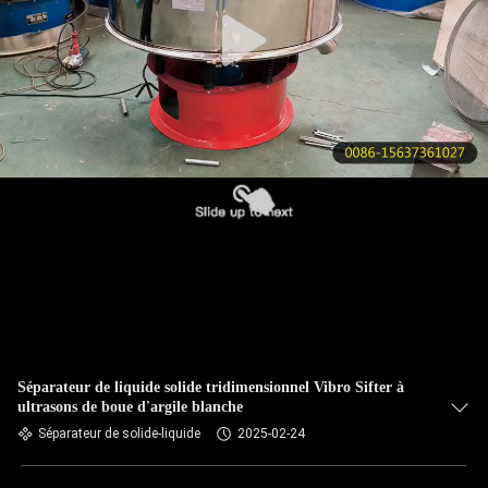
VISITE
DE
L'USINE
CONTRÔLE
DE
LA
QUALITÉ
NOUS
CONTACTER
Séparateur de liquide solide tridimensionnel Vibro Sifter à
ultrasons de boue d'argile blanche
DEMANDEZ
Séparateur de solide-liquide
2025-02-24
UN DEVIS