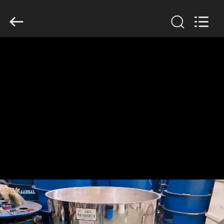
2026
Xinxiang
AAREAL
Machine
Co.,Ltd.
All
Rights
Reserved.
À
LA
MAISON
PRODUITS
À
PROPOS
DE
NOUS