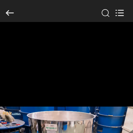
2026
Xinxiang
AAREAL
Machine
Co.,Ltd.
All
Rights
Reserved.
À
LA
MAISON
PRODUITS
À
PROPOS
DE
NOUS