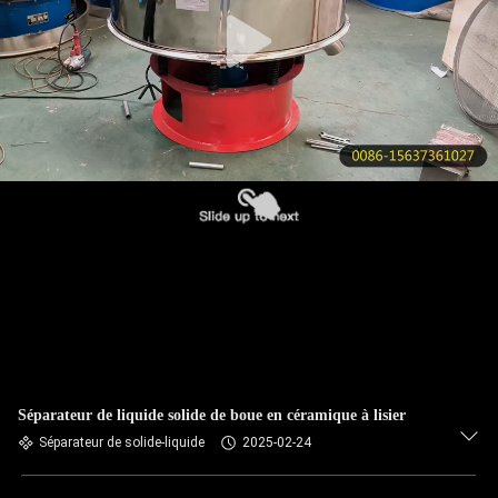
VISITE
DE
L'USINE
CONTRÔLE
DE
LA
QUALITÉ
NOUS
CONTACTER
Séparateur de liquide solide de boue en céramique à lisier
DEMANDEZ
Séparateur de solide-liquide
2025-02-24
UN DEVIS