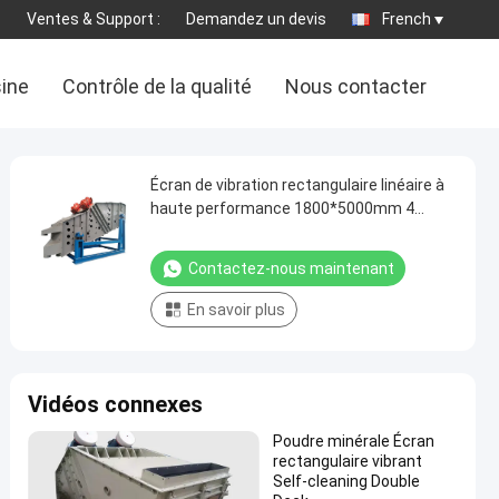
Ventes & Support :
Demandez un devis
French
sine
Contrôle de la qualité
Nous contacter
Écran de vibration rectangulaire linéaire à
haute performance 1800*5000mm 4
ponts pour matériaux réfractaires
Contactez-nous maintenant
En savoir plus
Vidéos connexes
Poudre minérale Écran
rectangulaire vibrant
Self-cleaning Double