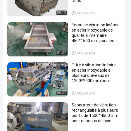
Deck
Écran de vibration rectangulair
00:13
2025-02-22
e
Écran de vibration linéaire
en acier inoxydable de
qualité alimentaire
450*1500 mm pour les
grains de soja noir
Écran de vibration rectangulair
01:37
2025-02-24
e
Filtre à vibration linéaire
en acier inoxydable à
plusieurs niveaux de
1200*2000 mm pour
épices et herbes
Écran de vibration rectangulair
00:27
2025-05-10
e
Separateur de vibration
rectangulaire à plusieurs
ponts de 1500*4500 mm
pour copeaux de bois