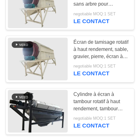
sans arbre pour
matériaux réfractaires
PLAN
negotiable MOQ:1 SET
LE CONTACT
DU
SITE
Écran de tamisage rotatif
à haut rendement, sable,
PRIVACY
gravier, pierre, écran à
POLICY
tambour rotatif
negotiable MOQ:1 SET
LE CONTACT
Cylindre à écran à
tambour rotatif à haut
rendement, tambour
rond pour le compost
negotiable MOQ:1 SET
LE CONTACT