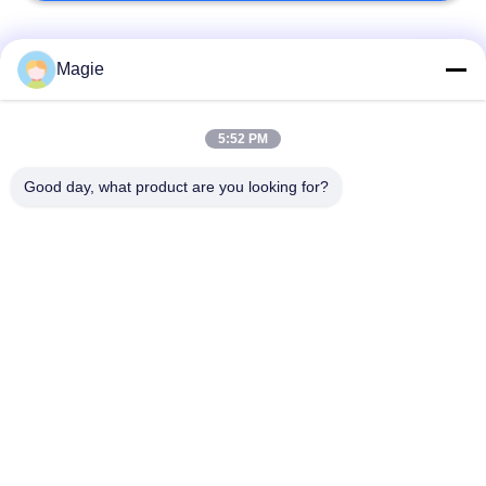
Catégories populaires
Tous
Magie
Vibro machine à
Tamis rotatoire
5:52 PM
écran
d'écran
Good day, what product are you looking for?
Écran à haute
Culbuteur Screening
fréquence
Machine
Écran de vibration
Convoyeur vibrant
rectangulaire
Classificateur d'air à
Test du tamisage par
écran turbo
agitation