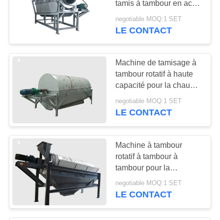
tamis à tambour en acier
inoxydable
negotiable MOQ:1 SET
LE CONTACT
Machine de tamisage à
tambour rotatif à haute
capacité pour la chaux
rapide
negotiable MOQ:1 SET
LE CONTACT
Machine à tambour
rotatif à tambour à
tambour pour la
séparation des déchets
negotiable MOQ:1 SET
solides
LE CONTACT