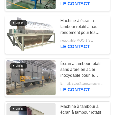
VISITE
LE CONTACT
DE
L'USINE
Machine à écran à
tambour rotatif à haut
rendement pour les
CONTRÔLE
installations de cokage
negotiable MOQ:1 SET
DE
LE CONTACT
LA
QUALITÉ
Écran à tambour rotatif
sans arbre en acier
inoxydable pour le
NOUS
dépistage humide du
E-mail: sale@aarealmachine.com MOQ:1 SET
CONTACTER
dioxyde de titane
LE CONTACT
DEMANDEZ
Machine à tambour à
UN DEVIS
écran à tambour rotatif