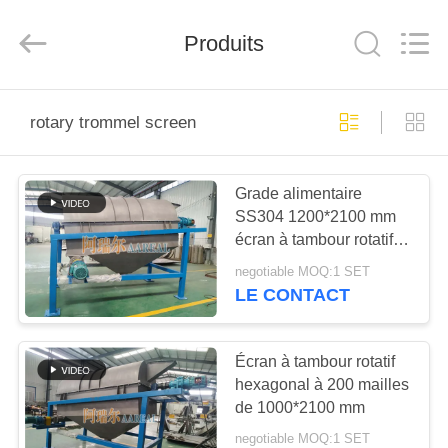
2026
Xinxiang
AAREAL
Produits
Machine
Co.,Ltd.
All
Rights
Reserved.
À
rotary trommel screen
LA
MAISON
Grade alimentaire
SS304 1200*2100 mm
PRODUITS
écran à tambour rotatif
pour le sucre
negotiable MOQ:1 SET
À
LE CONTACT
PROPOS
DE
Écran à tambour rotatif
hexagonal à 200 mailles
NOUS
de 1000*2100 mm
negotiable MOQ:1 SET