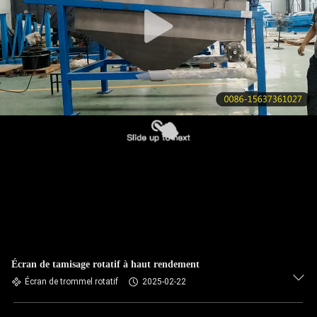
VISITE
DE
L'USINE
CONTRÔLE
DE
LA
QUALITÉ
NOUS
CONTACTER
Écran de tamisage rotatif à haut rendement
DEMANDEZ
Écran de trommel rotatif
2025-02-22
UN DEVIS