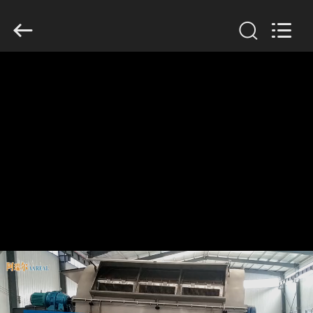
2026
Xinxiang
AAREAL
Machine
Co.,Ltd.
All
Rights
Reserved.
À
LA
MAISON
PRODUITS
À
PROPOS
DE
NOUS