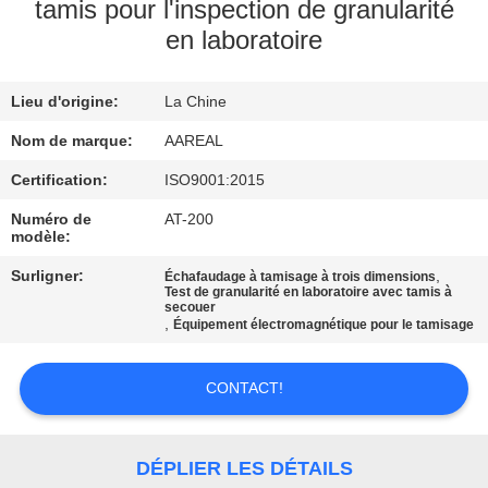
VISITE
tamis pour l'inspection de granularité
en laboratoire
DE
L'USINE
Lieu d'origine:
La Chine
Nom de marque:
AAREAL
CONTRÔLE
DE
Certification:
ISO9001:2015
LA
Numéro de
AT-200
modèle:
QUALITÉ
Surligner:
,
Échafaudage à tamisage à trois dimensions
Test de granularité en laboratoire avec tamis à
secouer
NOUS
,
Équipement électromagnétique pour le tamisage
CONTACTER
CONTACT!
DEMANDEZ
UN DEVIS
DÉPLIER LES DÉTAILS