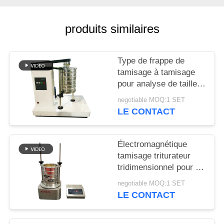
PLAN
produits similaires
DU
SITE
Type de frappe de
tamisage à tamisage
pour analyse de taille
PRIVACY
de particules en
POLICY
negotiable MOQ:1 SET
laboratoire
LE CONTACT
Électromagnétique
tamisage triturateur
tridimensionnel pour l'
inspection de
negotiable MOQ:1 SET
granularité de
LE CONTACT
laboratoire