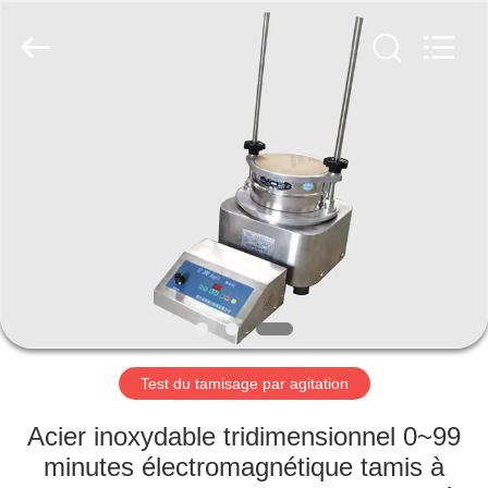
2026
Xinxiang
AAREAL
Machine
Co.,Ltd.
All
Rights
Reserved.
À
LA
MAISON
PRODUITS
À
PROPOS
Test du tamisage par agitation
DE
NOUS
Acier inoxydable tridimensionnel 0~99
minutes électromagnétique tamis à