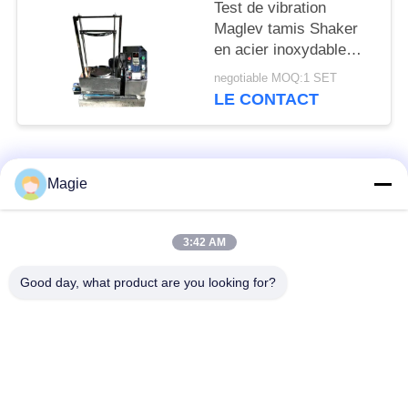
Test de vibration
Maglev tamis Shaker
en acier inoxydable
multi-mouvement pour
negotiable MOQ:1 SET
le tonique
LE CONTACT
Catégories populaires
Tous
Magie
Vibro machine à
Tamis rotatoire
3:42 AM
écran
d'écran
Good day, what product are you looking for?
Écran à haute
Culbuteur Screening
fréquence
Machine
Écran de vibration
Convoyeur vibrant