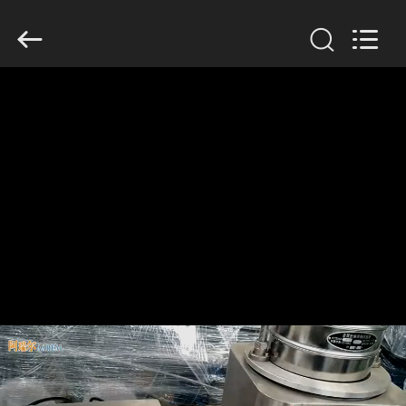
2026
Xinxiang
AAREAL
Machine
Co.,Ltd.
All
Rights
Reserved.
À
LA
MAISON
PRODUITS
À
PROPOS
DE
NOUS