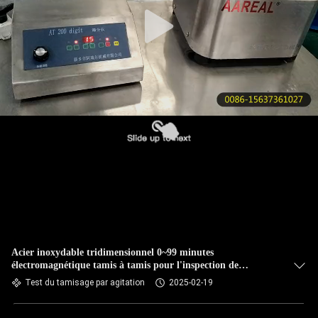
VISITE
DE
L'USINE
CONTRÔLE
DE
LA
QUALITÉ
NOUS
CONTACTER
Acier inoxydable tridimensionnel 0~99 minutes
électromagnétique tamis à tamis pour l'inspection de
DEMANDEZ
granularité en laboratoire
Test du tamisage par agitation
2025-02-19
UN DEVIS