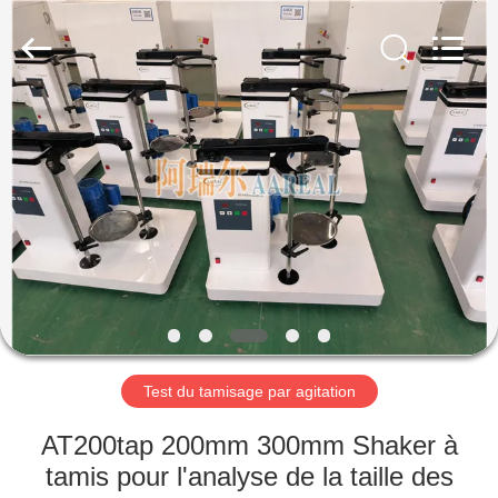
2026
Xinxiang
AAREAL
Machine
Co.,Ltd.
All
Rights
Reserved.
À
LA
MAISON
PRODUITS
À
PROPOS
Test du tamisage par agitation
DE
NOUS
AT200tap 200mm 300mm Shaker à
tamis pour l'analyse de la taille des