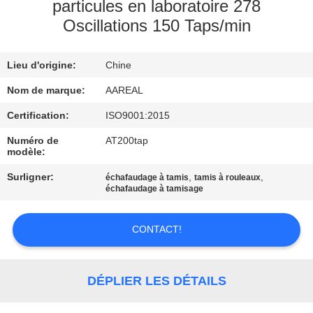
VISITE
particules en laboratoire 278
Oscillations 150 Taps/min
DE
L'USINE
Lieu d'origine:
Chine
Nom de marque:
AAREAL
CONTRÔLE
DE
Certification:
ISO9001:2015
LA
Numéro de
AT200tap
modèle:
QUALITÉ
Surligner:
,
,
échafaudage à tamis
tamis à rouleaux
échafaudage à tamisage
NOUS
CONTACTER
CONTACT!
DEMANDEZ
DÉPLIER LES DÉTAILS
UN DEVIS