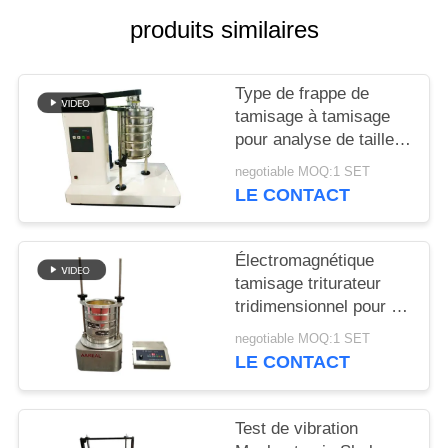
produits similaires
PLAN
DU
Type de frappe de
SITE
tamisage à tamisage
pour analyse de taille
de particules en
PRIVACY
negotiable MOQ:1 SET
laboratoire
LE CONTACT
POLICY
Électromagnétique
tamisage triturateur
tridimensionnel pour l'
inspection de
negotiable MOQ:1 SET
granularité de
LE CONTACT
laboratoire
Test de vibration