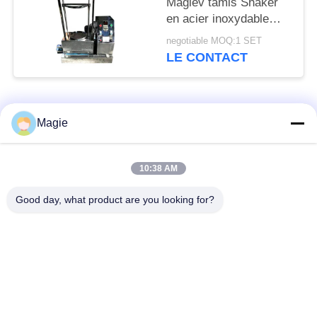
Maglev tamis Shaker
en acier inoxydable
multi-mouvement pour
negotiable MOQ:1 SET
le tonique
LE CONTACT
Catégories populaires
Tous
Magie
Vibro machine à
Tamis rotatoire
10:38 AM
écran
d'écran
Good day, what product are you looking for?
Écran à haute
Culbuteur Screening
fréquence
Machine
Écran de vibration
Convoyeur vibrant
rectangulaire