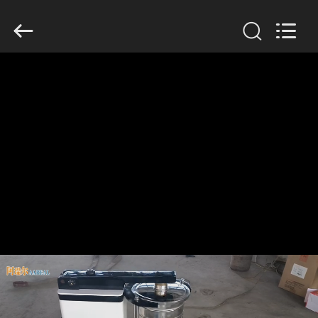
2026
Xinxiang
AAREAL
Machine
Co.,Ltd.
All
Rights
Reserved.
À
LA
MAISON
PRODUITS
À
PROPOS
DE
NOUS