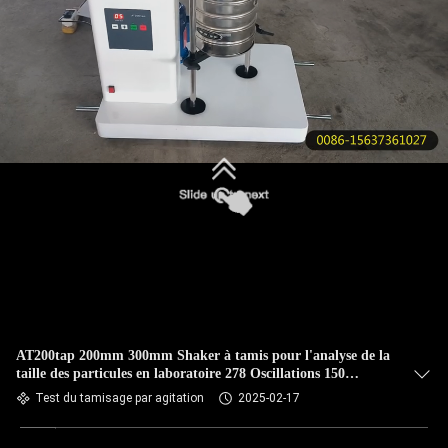
VISITE
DE
L'USINE
CONTRÔLE
DE
LA
QUALITÉ
NOUS
CONTACTER
AT200tap 200mm 300mm Shaker à tamis pour l'analyse de la
taille des particules en laboratoire 278 Oscillations 150
DEMANDEZ
Taps/min
Test du tamisage par agitation
2025-02-17
UN DEVIS