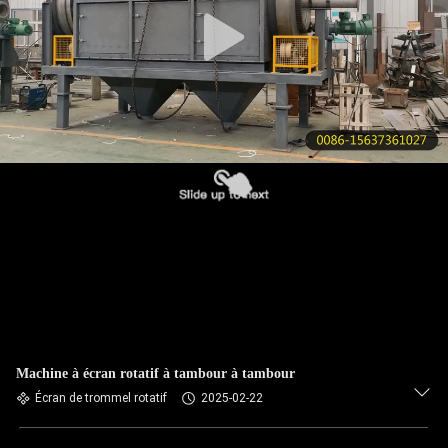
VISITE
DE
L'USINE
CONTRÔLE
DE
LA
QUALITÉ
NOUS
CONTACTER
Machine à écran rotatif à tambour à tambour
DEMANDEZ
Écran de trommel rotatif
2025-02-22
UN DEVIS