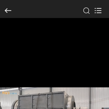
2026
Xinxiang
AAREAL
Machine
Co.,Ltd.
All
Rights
Reserved.
À
LA
MAISON
PRODUITS
À
PROPOS
DE
NOUS