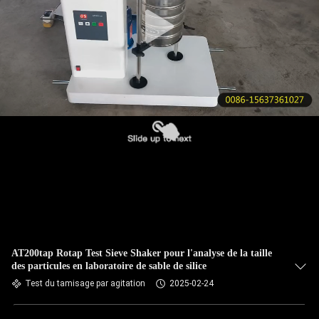
VISITE
DE
L'USINE
CONTRÔLE
DE
LA
QUALITÉ
NOUS
CONTACTER
AT200tap Rotap Test Sieve Shaker pour l'analyse de la taille
des particules en laboratoire de sable de silice
DEMANDEZ
Test du tamisage par agitation
2025-02-24
UN DEVIS