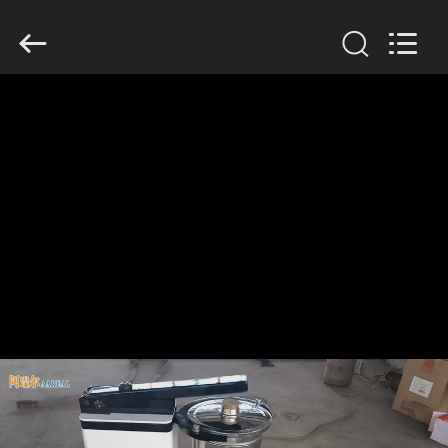
2026
Xinxiang
AAREAL
Machine
Co.,Ltd.
All
Rights
Reserved.
À
LA
MAISON
PRODUITS
À
PROPOS
DE
NOUS