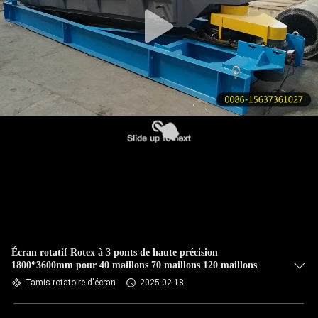
VISITE
DE
L'USINE
CONTRÔLE
DE
LA
QUALITÉ
NOUS
CONTACTER
Écran rotatif Rotex à 3 ponts de haute précision
1800*3600mm pour 40 maillons 70 maillons 120 maillons
DEMANDEZ
Tamis rotatoire d'écran
2025-02-18
UN DEVIS