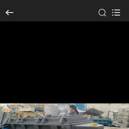
2026
Xinxiang
AAREAL
Machine
Co.,Ltd.
All
Rights
Reserved.
À
LA
MAISON
PRODUITS
À
PROPOS
DE
NOUS