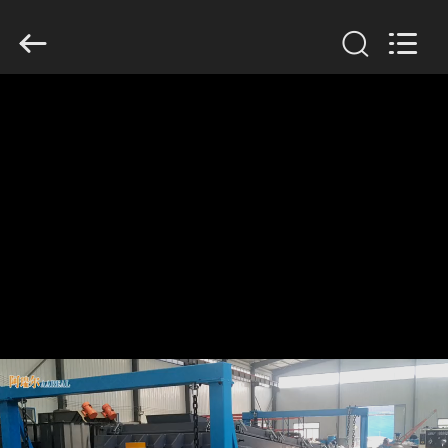
2026
Xinxiang
AAREAL
Machine
Co.,Ltd.
All
Rights
Reserved.
À
LA
MAISON
PRODUITS
À
PROPOS
DE
NOUS