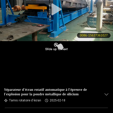
VISITE
DE
L'USINE
CONTRÔLE
DE
LA
QUALITÉ
NOUS
CONTACTER
Séparateur d'écran rotatif automatique à l'épreuve de
l'explosion pour la poudre métallique de silicium
DEMANDEZ
Tamis rotatoire d'écran
2025-02-18
UN DEVIS