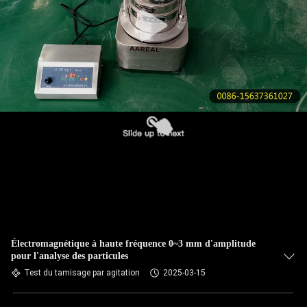
VISITE
DE
L'USINE
CONTRÔLE
DE
LA
QUALITÉ
NOUS
CONTACTER
Électromagnétique à haute fréquence 0~3 mm d'amplitude
pour l'analyse des particules
DEMANDEZ
Test du tamisage par agitation
2025-03-15
UN DEVIS