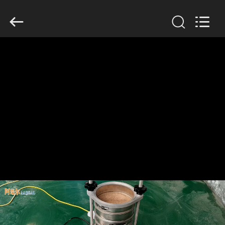
2026
Xinxiang
AAREAL
Machine
Co.,Ltd.
All
Rights
Reserved.
À
LA
MAISON
PRODUITS
À
PROPOS
DE
NOUS