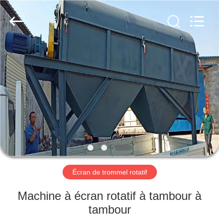
2026
Xinxiang
AAREAL
Machine
Co.,Ltd.
All
Rights
Reserved.
À
LA
MAISON
PRODUITS
À
PROPOS
Écran de trommel rotatif
DE
NOUS
Machine à écran rotatif à tambour à
tambour