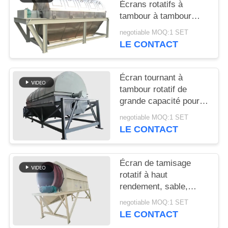
Écrans rotatifs à
tambour à tambour
PLAN
rotatifs
negotiable MOQ:1 SET
DU
LE CONTACT
SITE
Écran tournant à
PRIVACY
tambour rotatif de
grande capacité pour
POLICY
tamisage du sable et
negotiable MOQ:1 SET
du gravier
LE CONTACT
Écran de tamisage
rotatif à haut
rendement, sable,
gravier, pierre, écran à
negotiable MOQ:1 SET
tambour rotatif
LE CONTACT