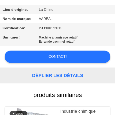
VISITE
DE
Lieu d'origine:
La Chine
L'USINE
Nom de marque:
AAREAL
Certification:
ISO9001:2015
CONTRÔLE
Surligner:
,
Machine à tamisage rotatif
Écran de trommel rotatif
DE
LA
CONTACT!
QUALITÉ
DÉPLIER LES DÉTAILS
NOUS
CONTACTER
produits similaires
DEMANDEZ
UN DEVIS
Industrie chimique