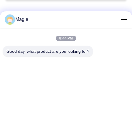
Catégories populaires
Tous
Magie
Vibro machine à
Tamis rotatoire
8:44 PM
écran
d'écran
Good day, what product are you looking for?
Écran à haute
Culbuteur Screening
fréquence
Machine
Écran de vibration
Convoyeur vibrant
rectangulaire
Classificateur d'air à
Test du tamisage par
écran turbo
agitation