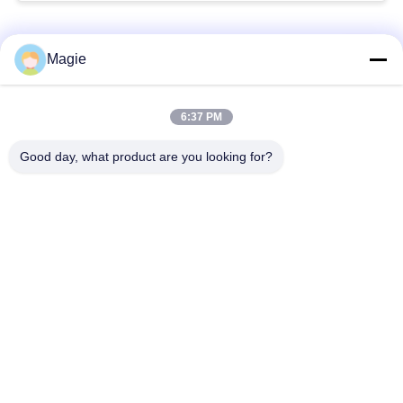
Catégories populaires
Tous
Magie
Vibro machine à
Tamis rotatoire
6:37 PM
écran
d'écran
Good day, what product are you looking for?
Écran à haute
Culbuteur Screening
fréquence
Machine
Écran de vibration
Convoyeur vibrant
rectangulaire
Classificateur d'air à
Test du tamisage par
écran turbo
agitation