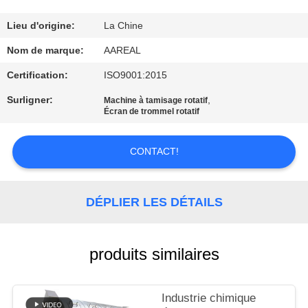
VISITE
DE
Lieu d'origine:
La Chine
L'USINE
Nom de marque:
AAREAL
Certification:
ISO9001:2015
CONTRÔLE
Surligner:
,
Machine à tamisage rotatif
Écran de trommel rotatif
DE
LA
CONTACT!
QUALITÉ
DÉPLIER LES DÉTAILS
NOUS
CONTACTER
produits similaires
DEMANDEZ
UN DEVIS
Industrie chimique