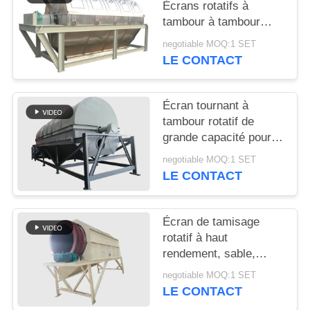
Écrans rotatifs à
tambour à tambour
PLAN
rotatifs
negotiable MOQ:1 SET
DU
LE CONTACT
SITE
Écran tournant à
PRIVACY
tambour rotatif de
grande capacité pour
POLICY
tamisage du sable et
negotiable MOQ:1 SET
du gravier
LE CONTACT
Écran de tamisage
rotatif à haut
rendement, sable,
gravier, pierre, écran à
negotiable MOQ:1 SET
tambour rotatif
LE CONTACT