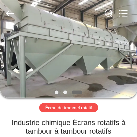
2026
Xinxiang
AAREAL
Machine
Co.,Ltd.
All
Rights
Reserved.
À
LA
MAISON
PRODUITS
À
PROPOS
Écran de trommel rotatif
DE
NOUS
Industrie chimique Écrans rotatifs à
tambour à tambour rotatifs